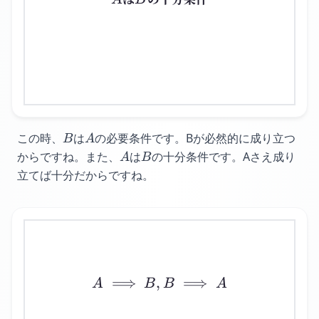
B
A
この時、
は
の必要条件です。
Bが必然的に成り立つ
B
A
A
B
からですね。
また、
は
の十分条件です。
Aさえ成り
A
B
立てば十分だからですね。
⟹
,
A \implies B, B \implie
⟹
A
B
B
A