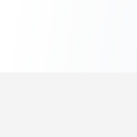
セオラゴ
数学・物理を楽しく学ぼう
解説記事
問題プリント
リュウツー先生
学習診断