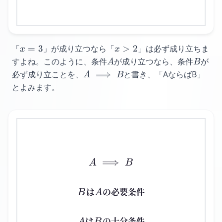
x=3
x>2
「
=
3
」が成り立つなら「
>
2
」は必ず成り立ちま
x
x
A
B
すよね。
このように、条件
が成り立つなら、条件
が
A
B
A
必ず成り立ことを、
⟹
と書き、「AならばB」
A
B
\implies
とよみます。
B
⟹
A \implies B
A
B
B
A
は
の必要条件
B
A
A
B
は
の十分条件
A
B