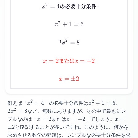
x^2=4
2
の必要十分条件
=
4
x
2
+
1
x^2+1=5
=
5
x
2
2
2x^2=8
=
8
x
x=2
x=-2
または
=
2
=
−
2
x
x
=
x=\pm2
±
2
x
2
2
x^2=4
x^2+1=5
2x^2=
例えば「
=
4
」の必要十分条件は
+
1
=
5
、
x
x
2
2
=
8
など、無数にありますが、
その中で最もシン
x
x=2
x=-2
x=\pm2
プルなのは「
=
2
または
=
−
2
」でしょう。
=
x
x
x
±
2
と略記することが多いですね。
このように、何かを
求めさせる数学の問題は、
シンプルな必要十分条件を求