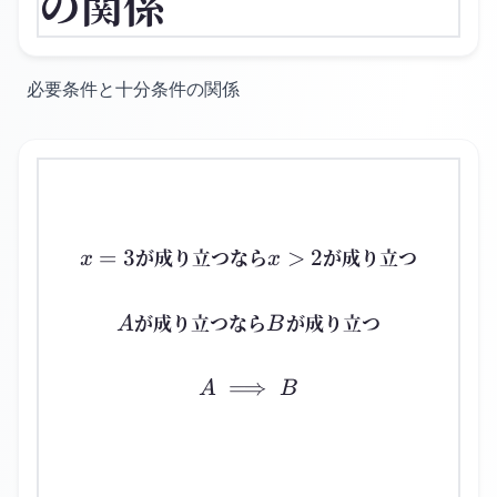
の関係
必要条件と十分条件の関係
x=3
x>2
が成り立つなら
が成り立つ
=
3
>
2
x
x
A
B
が成り立つなら
が成り立つ
A
B
⟹
A \implies B
A
B