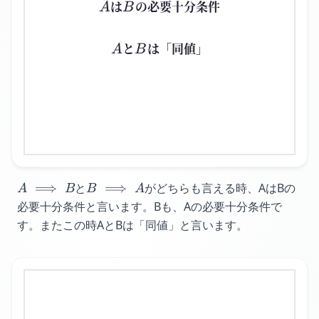
A
B
は
の必要十分条件
A
B
A
B
と
は「同値」
A
B
A
B
⟹
と
⟹
がどちらも言える時、
AはBの
A
B
B
A
\implies
\implies
必要十分条件と言います。
Bも、Aの必要十分条件で
B
A
す。
またこの時AとBは「同値」と言います。