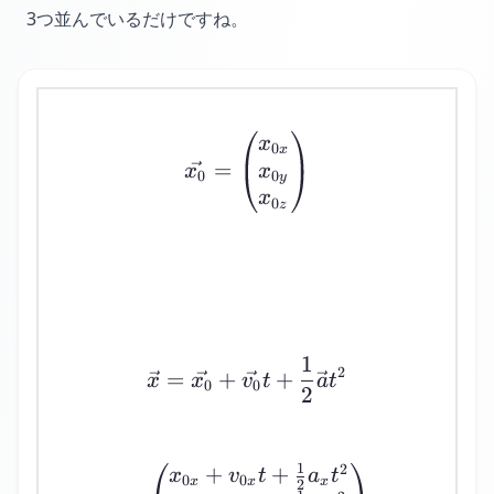
3つ並んでいるだけですね。
\vec{x_0}=\begin{pmat
x
0
x
=
x
x
0
0
y
x
0
z
1
\vec{x}=\vec{x_0}+\ve
2
=
+
+
x
x
v
t
a
t
0
0
2
1
2
+
+
=\begin{pmatrix} x_{
x
v
t
a
t
0
0
x
x
x
2