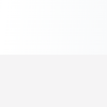
セオラゴ
数学・物理を楽しく学ぼう
解説記事
問題プリント
リュウツー先生
学習診断