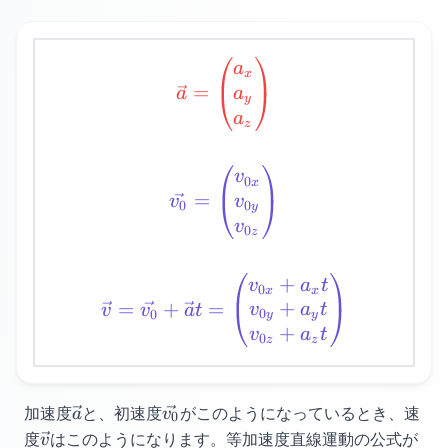
\vec{a}=\begin{pmatri
a
x
=
a
a
y
a
z
\vec{v_0}=\begin{pmat
v
0
x
=
v
v
0
0
y
v
0
z
+
\vec{v}=\vec{v_0}+\v
v
a
t
0
x
x
+
=
+
=
v
a
t
v
v
a
t
0
0
y
y
+
v
a
t
0
z
z
\vec{a}
\vec{v_0}
加速度
と、
初速度
がこのようになっているとき、
速
a
v
0
\vec{v}
度
はこのようになります。
等加速度直線運動の公式が
v