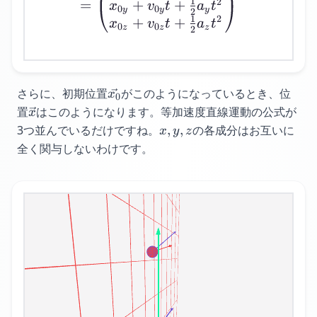
1
2
+
+
=
x
v
t
a
t
0
0
y
y
y
2
1
2
+
+
x
v
t
a
t
0
0
z
z
z
2
\vec{x_0}
さらに、初期位置
がこのようになっているとき、
位
x
0
\vec{x}
置
は
このようになります。
等加速度直線運動の公式が
x
x,y,z
3つ並んでいるだけですね。
,
,
の各成分はお互いに
x
y
z
全く関与しないわけです。