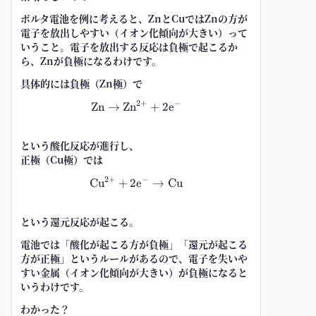
ボルタ電池を例に考えると、ZnとCuではZnの方が
電子を放出しやすい（イオン化傾向が大きい）って
いうこと。電子を放出する反応は負極で起こるか
ら、Znが負極になるわけです。
具体的には負極（Zn極）で
2
+
−
Zn
→
Z
n
\mathrm{Zn \to Zn^{2+} + 2e^-
+
2
e
という酸化反応が進行し、
正極（Cu極）では
2
+
−
C
u
+
2
\mathrm{Cu^{2+} + 2e^- \to Cu
e
→
Cu
という還元反応が起こる。
電池では「酸化が起こる方が負極」「還元が起こる
方が正極」というルールがあるので、電子を失いや
すい金属（イオン化傾向が大きい）が負極になると
いうわけです。
わかった？