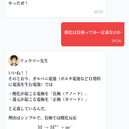
やったぜ！
20:25
酸化は負極ってゆー定義なのか
20:26
リュウツー先生
いいね！！
そのとおり、ガルバニ電池（ボルタ電池など自発的
に電流を生む電池）では
・酸化が起こる電極を「負極（アノード）」
・還元が起こる電極を「正極（カソード）」
と
定義
しているんだ。
理由はシンプルで、負極では酸化反応
n
+
−
M
→
M
\mathrm{M \to M^{n+} + ne^-}
+
n
e