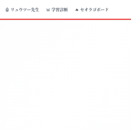
🤖
リュウツー先生
📊
学習診断
🔥
セオラゴボード