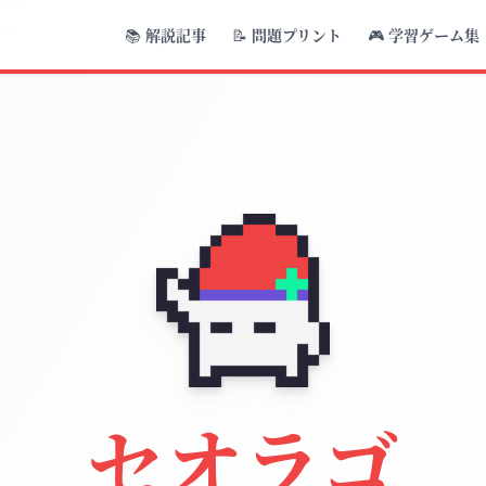
📚
解説記事
📝
問題プリント
🎮
学習ゲーム集
セオラゴ