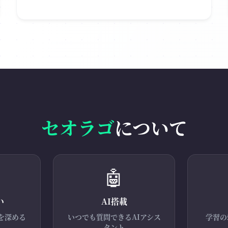
セオラゴ
について
🤖
い
AI搭載
を深める
いつでも質問できるAIアシス
学習の
タント