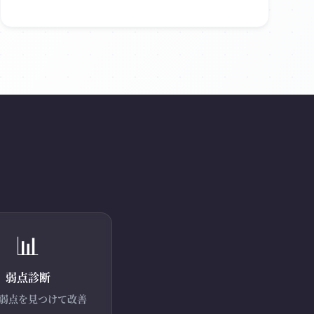
📊
弱点診断
弱点を見つけて改善