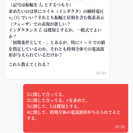
（記号は振幅を
I_0
とするつもり）
I
0
求めたいのは単にコイル（インダクタ）の瞬時電圧
v_L(t)
でいい？それとも振幅と位相を含む複素表示
(
)
v
t
L
（フェーザ）での表現が欲しい？
インダクタンス
L
は既知とするか、一般式でよい
L
か？
「初期条件として…」とあるが、特に
t=0
での値
=
0
t
を指定しているのか、それとも時刻全体での電流波
形が与えられているだけか？
これら教えてくれる？
07:53
1に関して合ってる。
2に関して合ってる、vを求めて。
3に関して、Lは既知とする。
4に関して、時刻全体の電流波形が与えられてると
する。
07:55