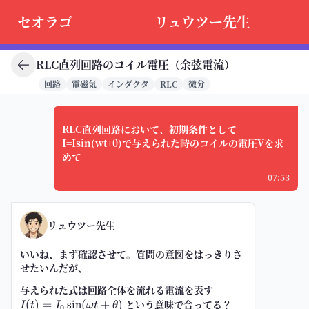
セオラゴ
リュウツー先生
RLC直列回路のコイル電圧（余弦電流）
回路
電磁気
インダクタ
RLC
微分
RLC直列回路において、初期条件として
I=Isin(wt+θ)で与えられた時のコイルの電圧Vを求
めて
07:53
リュウツー先生
いいね、まず確認させて。質問の意図をはっきりさ
せたいんだが、
与えられた式は回路全体を流れる電流を表す
I(t)=I_0\sin(\om
t+\theta)
という意味で合ってる？
(
)
=
sin
(
+
)
I
t
I
ω
t
θ
0