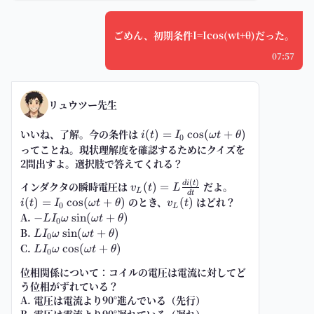
ごめん、初期条件I=Icos(wt+θ)だった。
07:57
リュウツー先生
いいね、了解。今の条件は
i(t)=I_0\cos(\omega
(
)
=
cos
(
+
)
i
t
I
ω
t
θ
0
t+\theta)
ってことね。現状理解度を確認するためにクイズを
2問出すよ。選択肢で答えてくれる？
(
)
v_L(t)=L\frac{di(t)}
i(t)=I_0\cos(
d
i
t
インダクタの瞬時電圧は
だよ。
(
)
=
v
t
L
L
d
t
{dt}
t+\theta)
のとき、
v_L(t)
はどれ？
(
)
=
cos
(
+
)
(
)
i
t
I
ω
t
θ
v
t
0
L
A.
-L I_0
−
sin
(
+
)
L
I
ω
ω
t
θ
0
\omega
B.
L I_0
sin
(
+
)
L
I
ω
ω
t
θ
0
\sin(\omega
\omega
C.
L I_0
cos
(
+
)
L
I
ω
ω
t
θ
0
t+\theta)
\sin(\omega
\omega
位相関係について：コイルの電圧は電流に対してど
t+\theta)
\cos(\omega
う位相がずれている？
t+\theta)
A. 電圧は電流より90°進んでいる（先行）