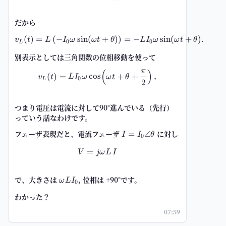
だから
(
)
=
(
−
sin
(
v_L(t)=L\left(-I_0\omega\sin(\
+
)
)
=
−
sin
(
+
)
.
v
t
L
I
ω
ω
t
θ
L
I
ω
ω
t
θ
0
0
L
別表示としては三角関数の位相移動を使って
π
(
)
v_L(t)=L I_0\omega\cos\!\left(
(
)
=
cos
+
+
,
v
t
L
I
ω
ω
t
θ
0
L
2
つまり電圧は電流に対して90°進んでいる（先行）
っていう話なわけです。
フェーザ表現だと、電流フェーザ
I=I_0\angle\theta
に対し
=
∠
I
I
θ
0
=
V=j\omega L\,I
V
jω
L
I
で、大きさは
\omega
, 位相は +90°です。
ω
L
I
0
L I_0
わかった？
07:59