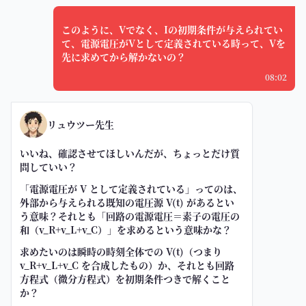
このように、Vでなく、Iの初期条件が与えられてい
て、電源電圧がVとして定義されている時って、Vを
先に求めてから解かないの？
08:02
リュウツー先生
いいね、確認させてほしいんだが、ちょっとだけ質
問していい？
「電源電圧が V として定義されている」ってのは、
外部から与えられる既知の電圧源 V(t) があるとい
う意味？それとも「回路の電源電圧＝素子の電圧の
和（v_R+v_L+v_C）」を求めるという意味かな？
求めたいのは瞬時の時刻全体での V(t)（つまり
v_R+v_L+v_C を合成したもの）か、それとも回路
方程式（微分方程式）を初期条件つきで解くこと
か？