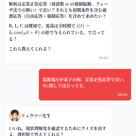
解析は定常正弦応答（周波数 ω の強制振動、フェー
ザ法での扱い）で良い？それとも初期条件を含む過
渡応答（自由応答＋強制応答）を含めて求めたい？
R, L, C は既知で、電流は全時間で
i(t)=I_0\cos(\omega
(
)
=
i
t
t+\theta)
の形で与えられている、で合って
cos
(
+
)
I
ω
t
θ
0
る？
これら教えてくれる？
08:03
電源電圧が素子の和。定常正弦応答で良い。
4に関しては合ってる。
08:04
リュウツー先生
いいね、現状理解度を確認するためにクイズを出す
よ。選択肢で答えてくれる？