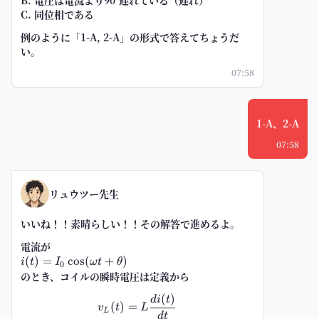
B. 電圧は電流より90°遅れている（遅れ）
C. 同位相である
例のように「1-A, 2-A」の形式で答えてちょうだ
い。
07:58
1-A、2-A
07:58
リュウツー先生
いいね！！素晴らしい！！その解答で進めるよ。
電流が
i(t)=I_0\cos(\omega
(
)
=
cos
(
+
)
i
t
I
ω
t
θ
0
t+\theta)
のとき、コイルの瞬時電圧は定義から
(
)
v_L(t)=L\frac{d i(t)}{dt}
d
i
t
(
)
=
v
t
L
L
d
t