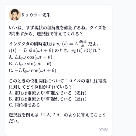
リュウツー先生
いいね、まず現状の理解度を確認するね。クイズを
2問出すから、選択肢で答えてくれる？
(
)
v_L(t)=L\frac{d
i(t)=I_0\sin(
d
i
t
インダクタの瞬時電圧は
だよ。
(
)
=
v
t
L
L
d
t
i(t)}{dt}
t+\theta)
のとき、
v_L(t)
はどれ？
(
)
=
sin
(
+
)
(
)
i
t
I
ω
t
θ
v
t
0
L
A.
L I_0
cos
(
+
)
L
I
ω
ω
t
θ
0
\omega
B.
L I_0
sin
(
+
)
L
I
ω
ω
t
θ
0
\cos(\omega
\omega
C.
-L I_0
−
cos
(
+
)
L
I
ω
ω
t
θ
0
t+\theta)
\sin(\omega
\omega
このときの位相関係について：コイルの電圧は電流
t+\theta)
\cos(\omega
に対してどう位相がずれている？
t+\theta)
A. 電圧は電流より90°進んでいる（先行）
B. 電圧は電流より90°遅れている（遅れ）
C. 同位相である
選択肢を例えば「1-A, 2-A」のように答えてちょう
だい。
07:56