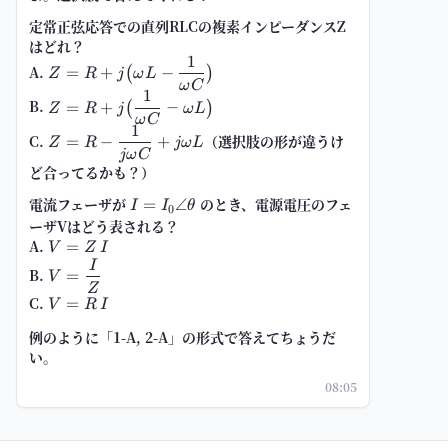
定常正弦応答での直列RLCの複素インピーダンスZ
はどれ？
1
Z=R+j\bigl(\omega
A.
=
+
−
(
)
Z
R
j
ω
L
L-\dfrac{1}
ω
C
1
Z=R+j\bigl(\dfrac{1}
{\omega C}\bigr)
B.
=
+
−
(
)
Z
R
j
ω
L
{\omega C}-\omega
ω
C
1
Z=R-
L\bigr)
C.
（選択肢の形が違うけ
=
−
+
Z
R
jω
L
\dfrac{1}
jω
C
ど合ってるかも？）
{j\omega
C}+j\omega
電流フェーザが
I=I_0\angle\theta
のとき、電源電圧のフェ
=
∠
I
I
θ
0
L
ーザVはどう表される？
A.
V=Z\,I
=
V
Z
I
I
V=\dfrac{I}
B.
=
V
{Z}
Z
C.
V=R\,I
=
V
R
I
例のように「1-A, 2-A」の形式で答えてちょうだ
い。
08:05