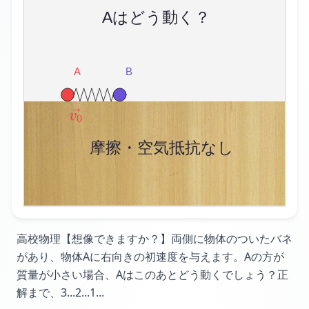
\vec{v_0}
v
0
高校物理【想像できますか？】
両側に物体のついたバネ
があり、
物体Aに右向きの初速度を与えます。
Aの方が
質量が小さい場合、
Aはこのあとどう動くでしょう？
正
解まで、3...
2...
1...