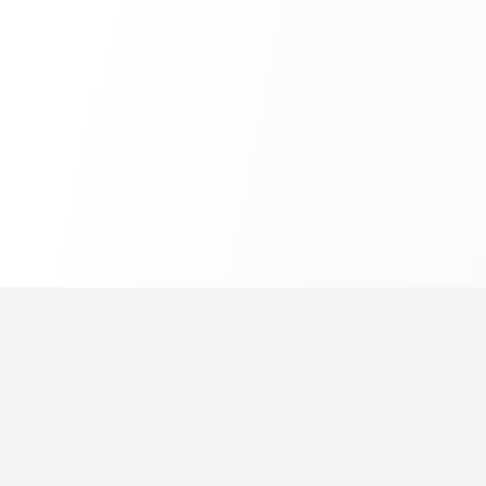
セオラゴ
数学・物理を楽しく学ぼう
解説記事
問題プリント
リュウツー先生
学習診断