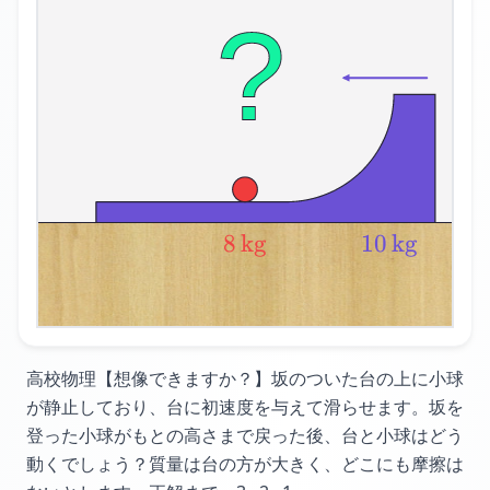
8\,\mathrm{kg}
10\,\math
8
kg
10
kg
高校物理【想像できますか？】
坂のついた台の上に小球
が静止しており、
台に初速度を与えて滑らせます。
坂を
登った小球がもとの高さまで戻った後、
台と小球はどう
動くでしょう？
質量は台の方が大きく、
どこにも摩擦は