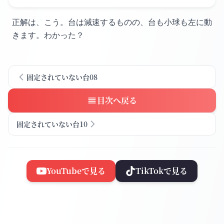
正解は、こう。
台は減速するものの、
台も小球も左に動
きます。
わかった？
固定されていない台08
目次へ戻る
固定されていない台10
YouTubeで見る
TikTokで見る