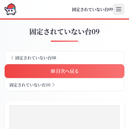
固定されていない台09
固定されていない台09
固定されていない台08
目次へ戻る
固定されていない台10