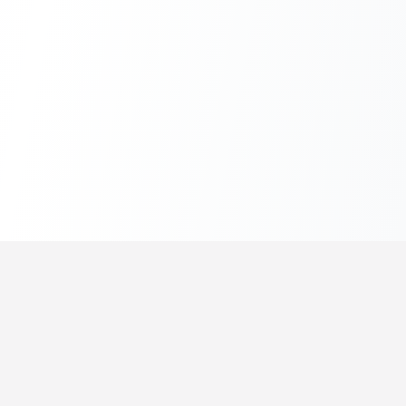
セオラゴ
数学・物理を楽しく学ぼう
解説記事
問題プリント
リュウツー先生
学習診断