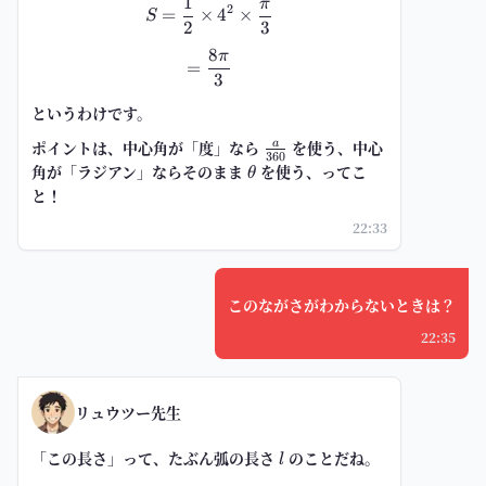
1
π
S=\frac{1}{2}\times 4^2\times 
2
=
×
4
×
S
2
3
8
π
=\frac{8\pi}{3}
=
3
というわけです。
ポイントは、中心角が「度」なら
\frac{a}
を使う、中心
a
360
{360}
角が「ラジアン」ならそのまま
\theta
を使う、ってこ
θ
と！
22:33
このながさがわからないときは？
22:35
リュウツー先生
「この長さ」って、たぶん弧の長さ
l
のことだね。
l