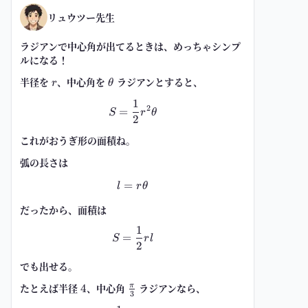
リュウツー先生
ラジアンで中心角が出てるときは、めっちゃシンプ
ルになる！
半径を
r
、中心角を
\theta
ラジアンとすると、
r
θ
1
S=\frac{1}{2}r^2\theta
2
=
S
r
θ
2
これがおうぎ形の面積ね。
弧の長さは
=
l=r\theta
l
r
θ
だったから、面積は
1
S=\frac{1}{2}rl
=
S
r
l
2
でも出せる。
たとえば半径
4
、中心角
\frac{\pi}
ラジアンなら、
4
π
3
{3}