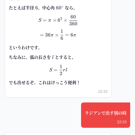
∘
たとえば半径
6
、中心角
60^\circ
なら、
6
6
0
60
S=\pi\times 6^2\times \frac{60
2
=
×
6
×
S
π
360
1
=36\pi\times \frac{1}{6}=6\pi
=
36
×
=
6
π
π
6
というわけです。
ちなみに、弧の長さを
l
とすると、
l
1
S=\frac{1}{2}rl
=
S
r
l
2
でも出せるぞ。これはけっこう便利！
22:32
ラジアンで出す別の時
22:33