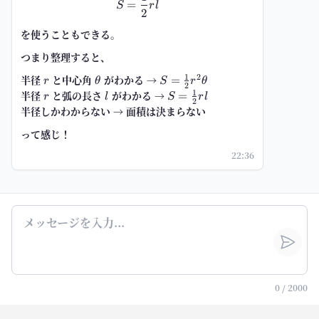
=
S
r
l
2
を使うこともできる。
つまり整理すると、
1
2
半径
r
と中心角
\theta
がわかる →
S=\frac{1}
=
r
θ
S
r
θ
2
{2}r^2\theta
1
半径
r
と弧の長さ
l
がわかる →
S=\frac{1}
=
r
l
S
r
l
2
{2}rl
半径しかわからない → 面積は決まらない
って感じ！
22:36
0
/
2000