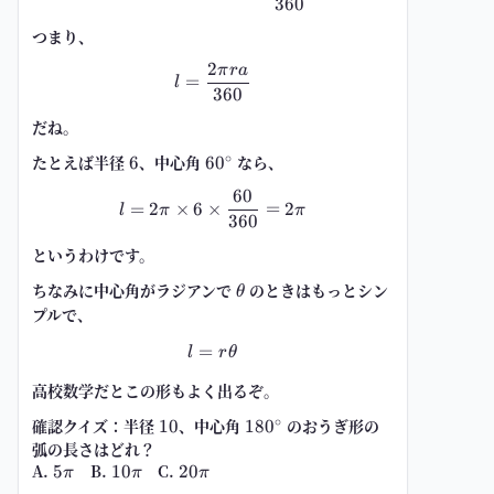
360
つまり、
2
π
r
a
l=\frac{2\pi r a}{360}
=
l
360
だね。
∘
たとえば半径
6
、中心角
60^\circ
なら、
6
6
0
60
l=2\pi\times 6\times \frac{60}
=
2
×
6
×
=
2
l
π
π
360
というわけです。
ちなみに中心角がラジアンで
\theta
のときはもっとシン
θ
プルで、
=
l=r\theta
l
r
θ
高校数学だとこの形もよく出るぞ。
∘
確認クイズ：半径
10
、中心角
180^\circ
のおうぎ形の
10
18
0
弧の長さはどれ？
A.
5\pi
B.
10\pi
C.
20\pi
5
10
20
π
π
π