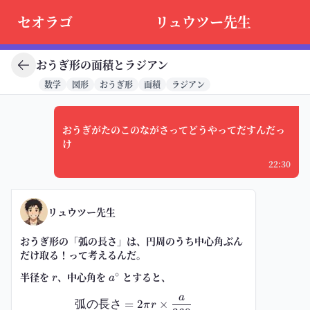
セオラゴ
リュウツー先生
おうぎ形の面積とラジアン
数学
図形
おうぎ形
面積
ラジアン
おうぎがたのこのながさってどうやってだすんだっ
け
22:30
リュウツー先生
おうぎ形の「弧の長さ」は、円周のうち中心角ぶん
だけ取る！って考えるんだ。
∘
半径を
r
、中心角を
a^\circ
とすると、
r
a
a
\text{弧の長さ}=2\pi r\times \fr
弧の長さ
=
2
×
π
r