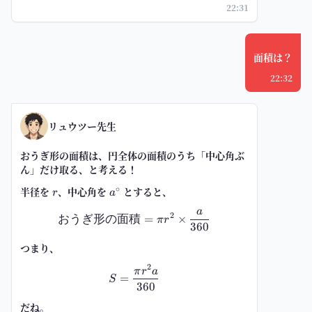
22:31
面積は？
22:32
リュウツー先生
おうぎ形の面積は、円全体の面積のうち「中心角ぶ
ん」だけ取る、と考える！
∘
半径を
r
、中心角を
a^\circ
とすると、
r
a
a
\text{おうぎ形の面積}=\pi r^2\tim
2
おうぎ形の面積
=
×
π
r
360
つまり、
2
S=\frac{\pi r^2 a}{360}
π
r
a
=
S
360
だね。