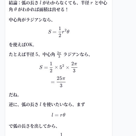
結論：弧の長さ
l
がわからなくても、半径
r
と中心
l
r
角
\theta
がわかれば面積は出せる！
θ
中心角がラジアンなら、
1
S=\frac{1}{2}r^2\theta
2
=
S
r
θ
2
を使えばOK。
2
たとえば半径
5
、中心角
\frac{2\pi}
ラジアンなら、
5
π
3
{3}
1
2
π
S=\frac{1}{2}\times 5^2\times 
2
=
×
5
×
S
2
3
25
π
=\frac{25\pi}{3}
=
3
だね。
逆に、弧の長さ
l
を使いたいなら、まず
l
=
l=r\theta
l
r
θ
で弧の長さを出してから、
1
S=\frac{1}{2}rl