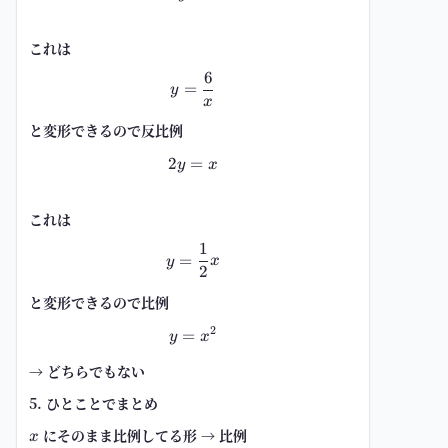
これは
6
y=\frac{6}{x}
=
y
x
と変形できるので反比例
2
=
2y=x
y
x
これは
1
y=\frac{1}{2}x
=
y
x
2
と変形できるので比例
2
=
y=x^2
y
x
→ どちらでもない
5. ひとことでまとめ
x
に
そのまま比例してる形
→ 比例
x