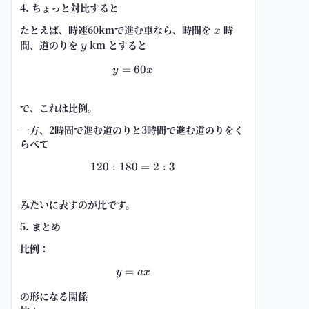
4. ちょっと対比すると
たとえば、時速60kmで進む車なら、時間を
x
時
x
間、道のりを
y
km とすると
y
=
y=60x
60
y
x
で、これは
比例
。
一方、2時間で進む道のりと3時間で進む道のりをく
らべて
120
:
180
120:180=2:3
=
2
:
3
みたいに表すのが
比
です。
5. まとめ
比例：
=
y=ax
y
a
x
の形になる関係