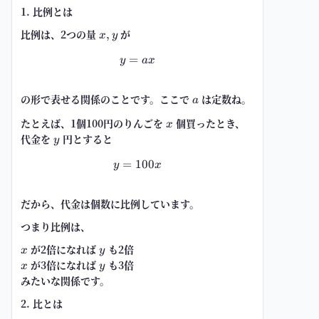
1. 比例とは
比例は、2つの量
x,y
が
,
x
y
=
y=ax
y
a
x
の形で表せる関係のことです。ここで
a
は定数ね。
a
たとえば、1個100円のりんごを
x
個買ったとき、
x
代金を
y
円とすると
y
=
100
y=100x
y
x
だから、代金は個数に
比例
しています。
つまり比例は、
x
が2倍になれば
y
も2倍
x
y
x
が3倍になれば
y
も3倍
x
y
みたいな関係です。
2. 比とは