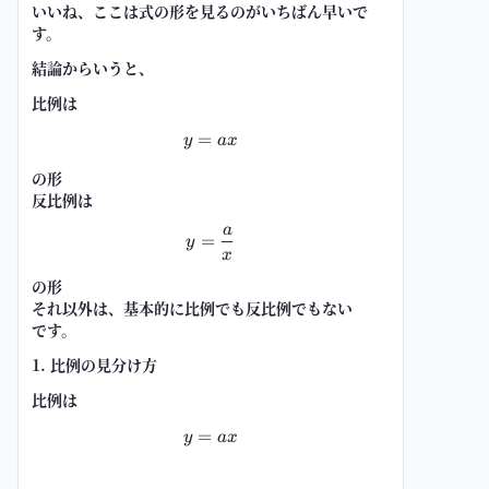
いいね、ここは
式の形
を見るのがいちばん早いで
す。
結論からいうと、
比例
は
=
y=ax
y
a
x
の形
反比例
は
a
y=\frac{a}{x}
=
y
x
の形
それ以外
は、基本的に比例でも反比例でもない
です。
1. 比例の見分け方
比例は
=
y=ax
y
a
x