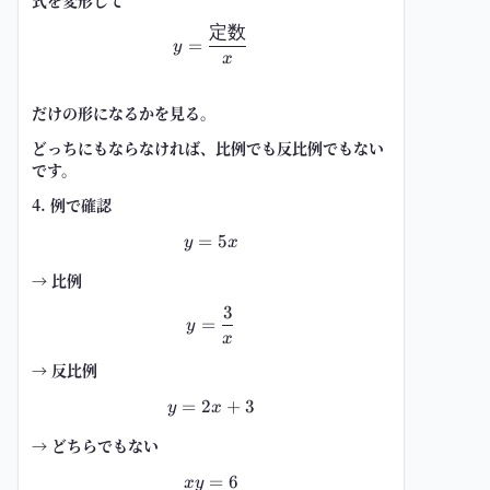
定数
y=\frac{定数}{x}
=
y
x
だけの形になるかを見る。
どっちにもならなければ、比例でも反比例でもない
です。
4. 例で確認
=
y=5x
5
y
x
→ 比例
3
y=\frac{3}{x}
=
y
x
→ 反比例
=
2
y=2x+3
+
3
y
x
→ どちらでもない
=
xy=6
6
x
y