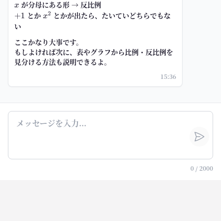
x
が
分母にある形
→ 反比例
x
2
+1
とか
x^2
とかが出たら、たいていどちらでもな
+
1
x
い
ここかなり大事です。
もしよければ次に、
表やグラフから比例・反比例を
見分ける方法
も説明できるよ。
15:36
0
/
2000