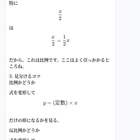
特に
x
\frac{x}{2}
2
は
1
x
\frac{x}{2}=\frac{1}{2}x
=
x
2
2
だから、これは
比例
です。ここはよく引っかかると
ころね。
3. 見分けるコツ
比例かどうか
式を変形して
=
(
定数
y=(定数)\times x
)
×
y
x
だけの形になるかを見る。
反比例かどうか
式を変形して