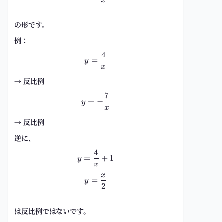
x
の形です。
例：
4
y=\frac{4}{x}
=
y
x
→ 反比例
7
y=-\frac{7}{x}
=
−
y
x
→ 反比例
逆に、
4
y=\frac{4}{x}+1
=
+
1
y
x
x
y=\frac{x}{2}
=
y
2
は反比例ではないです。