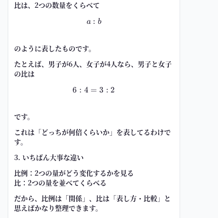
比は、2つの数量をくらべて
:
a:b
a
b
のように表したものです。
たとえば、男子が6人、女子が4人なら、男子と女子
の比は
6
:
4
=
6:4=3:2
3
:
2
です。
これは「どっちが何倍くらいか」を表してるわけで
す。
3. いちばん大事な違い
比例
：2つの量がどう変化するかを見る
比
：2つの量を並べてくらべる
だから、比例は「関係」、比は「表し方・比較」と
思えばかなり整理できます。