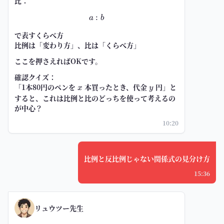
比：
:
a:b
a
b
で表すくらべ方
比例は「変わり方」、比は「くらべ方」
ここを押さえればOKです。
確認クイズ：
「1本80円のペンを
x
本買ったとき、代金
y
円」と
x
y
すると、これは
比例
と
比
のどっちを使って考えるの
が中心？
10:20
比例と反比例じゃない関係式の見分け方
15:36
リュウツー先生