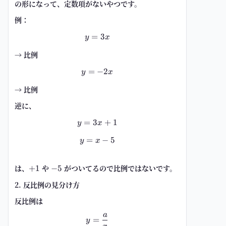
の形になって、
定数項がない
やつです。
例：
=
y=3x
3
y
x
→ 比例
=
−
y=-2x
2
y
x
→ 比例
逆に、
=
3
y=3x+1
+
1
y
x
=
y=x-5
−
5
y
x
は、
+1
や
-5
がついてるので
比例ではない
です。
+
1
−
5
2. 反比例の見分け方
反比例は
a
y=\frac{a}{x}
=
y