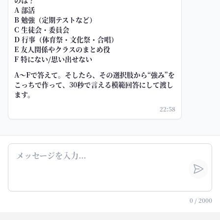
のは？
A 部活
B 勉強（定期テストなど）
C 生徒会・委員会
D 行事（体育祭・文化祭・合唱）
E 友人関係やクラスのまとめ役
F 特にない/思い出せない
A〜Fで答えて。そしたら、その選択肢から“強み”を
こっちで作って、30秒で言える模範回答にして渡し
ます。
22:58
0
/
2000