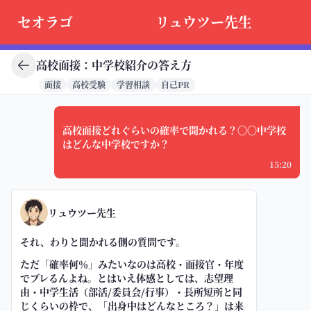
セオラゴ
リュウツー先生
高校面接：中学校紹介の答え方
面接
高校受験
学習相談
自己PR
高校面接どれぐらいの確率で聞かれる？〇〇中学校
はどんな中学校ですか？
15:20
リュウツー先生
それ、わりと聞かれる側の質問です。
ただ「確率何％」みたいなのは高校・面接官・年度
でブレるんよね。とはいえ体感としては、志望理
由・中学生活（部活/委員会/行事）・長所短所と同
じくらいの枠で、「出身中はどんなところ？」は来