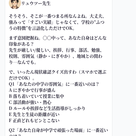
リュウツー先生
そうそう、そこが一番つまる所なんよね。大丈夫、
強みって「すごい実績」じゃなくて、学校の“ふつ
うの特徴”を言語化しただけでOK。
まず意図把握ね。〇〇中って、あなた自身はどんな
印象がある？
先生が厳しい/優しい、挨拶、行事、部活、勉強、
校則、雰囲気（静か・にぎやか）、地域との関わ
り…なんでも。
で、いったん現状確認クイズ出すわ（スマホで選ぶ
だけでOK）。
Q1「あなたの中学の雰囲気」に一番近いのは？
A にぎやかで行事が盛ん
B 落ち着いていて授業に集中
C 部活動が強い・熱心
D ルールや挨拶など生活指導がしっかり
E 先生と生徒の距離が近い
F 正直どれもピンとこない
Q2「あなた自身が中学で頑張った場面」に一番近い