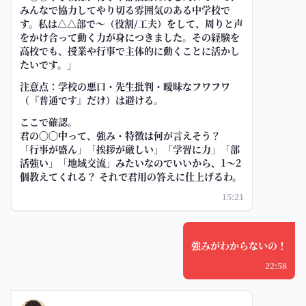
みんなで協力してやり切る雰囲気のある中学校で
す。私は△△部で〜（役割/工夫）をして、周りと声
をかけ合って動く力が身につきました。その経験を
高校でも、授業や行事で主体的に動くことに活かし
たいです。」
注意点：学校の悪口・先生批判・曖昧なフワフワ
（『普通です』だけ）は避ける。
ここで確認。
君の〇〇中って、強み・特徴は何が言えそう？
「行事が盛ん」「挨拶が厳しい」「学習に力」「部
活強い」「地域交流」みたいなのでいいから、1〜2
個教えてくれる？ それで君用の答えに仕上げるわ。
15:21
強みがわからないの！
22:58