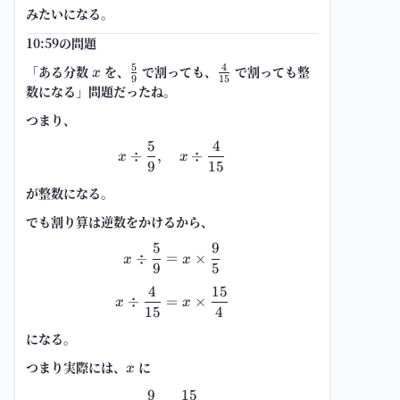
みたいになる。
10:59の問題
5
4
「ある分数
x
を、
\frac{5}
で割っても、
\frac{4}
で割っても整
x
9
15
{9}
{15}
数になる」問題だったね。
つまり、
5
4
x\div\frac{5}{9},\quad x\div\fr
÷
,
÷
x
x
9
15
が整数になる。
でも割り算は逆数をかけるから、
5
9
x\div\frac{5}{9}=x\times\frac{
÷
=
×
x
x
9
5
4
15
x\div\frac{4}{15}=x\times\fra
÷
=
×
x
x
15
4
になる。
つまり実際には、
x
に
x
9
15
\frac{9}{5},\quad \frac{15}{4}