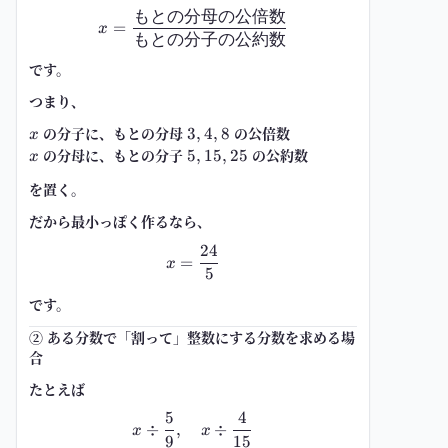
もとの分母の公倍数
x=\frac{\text{もとの分母の公
=
x
もとの分子の公約数
です。
つまり、
x
の
分子
に、もとの分母
3,4,8
の公倍数
3
,
4
,
8
x
x
の
分母
に、もとの分子
5,15,25
の公約数
5
,
15
,
25
x
を置く。
だから最小っぽく作るなら、
24
x=\frac{24}{5}
=
x
5
です。
② ある分数で「割って」整数にする分数を求める場
合
たとえば
5
4
x\div \frac{5}{9},\quad x\div \
÷
,
÷
x
x
9
15