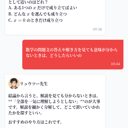
として近いのはどれ？
A. ある1つの
x
だけで成り立てばよい
x
B. どんな
x
を選んでも成り立つ
x
C.
x=0
のときだけ成り立つ
=
0
x
09:58
数学の問題文の答えや解き方を見ても意味が分から
ないときは、どうしたらいいの
10:44
リュウツー先生
結論から言うと、解説を見ても分からないときは、
**「全部を一気に理解しようとしない」**のが大事
です。解説を細かく分解して、どこで置いていかれ
たかを探すといい。
おすすめのやり方はこれです。