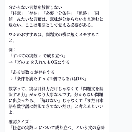
分からない言葉を放置しない
「任意」「存在」「必要十分条件」「軌跡」「同
値」みたいな言葉は、意味が分からないまま進むと
危ない。ここは用語として覚える必要がある。
ワシのおすすめは、問題文の横に短くメモするこ
と。
例：
「すべての実数
x
で成り立つ」
x
→「どの
x
を入れてもOKにする」
x
「ある実数
a
が存在する」
a
→「条件を満たす
a
が1個でもあればOK」
a
数学って、実は計算力だけじゃなくて「問題文を翻
訳する力」がかなり大事なんです。分からない問題
に出会ったら、「解けない」じゃなくて「まだ日本
語を数学語に翻訳できてないだけ」と考えるといい
よ。
確認クイズ：
「任意の実数
x
について成り立つ」という文の意味
x