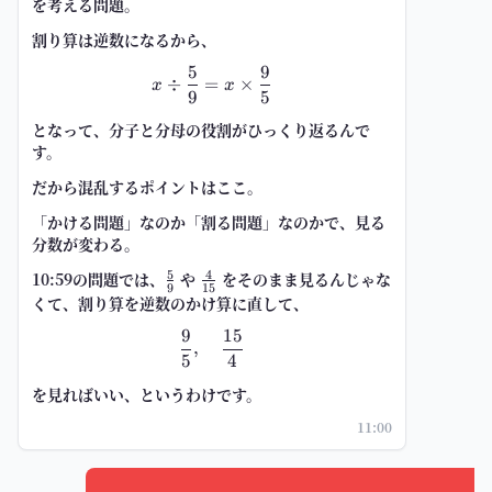
を考える問題。
割り算は逆数になるから、
5
9
x\div\frac{5}{9}=x\times\frac{
÷
=
×
x
x
9
5
となって、
分子と分母の役割がひっくり返る
んで
す。
だから混乱するポイントはここ。
「かける問題」なのか「割る問題」なのかで、見る
分数が変わる。
5
4
10:59の問題では、
\frac{5}
や
\frac{4}
をそのまま見るんじゃな
9
15
{9}
{15}
くて、割り算を逆数のかけ算に直して、
9
15
\frac{9}{5},\quad \frac{15}{4}
,
5
4
を見ればいい、というわけです。
11:00