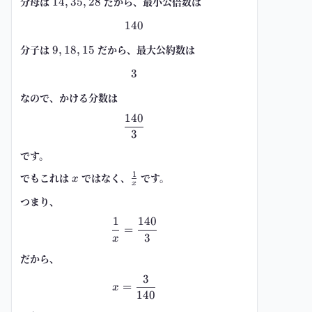
分母は
14,35,28
だから、最小公倍数は
14
,
35
,
28
140
140
分子は
9,18,15
だから、最大公約数は
9
,
18
,
15
3
3
なので、かける分数は
140
\frac{140}{3}
3
です。
1
でもこれは
x
ではなく、
\frac{1}
です。
x
x
{x}
つまり、
1
140
\frac{1}{x}=\frac{140}{3}
=
3
x
だから、
3
x=\frac{3}{140}
=
x
140