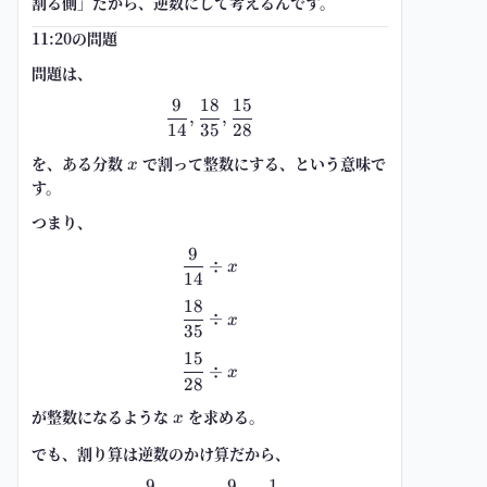
割る側」だから、逆数にして考える
んです。
11:20の問題
問題は、
9
18
15
\frac{9}{14},\frac{18}{35},\fr
,
,
14
35
28
を、ある分数
x
で割って整数にする、という意味で
x
す。
つまり、
9
\frac{9}{14}\div x
÷
x
14
18
\frac{18}{35}\div x
÷
x
35
15
\frac{15}{28}\div x
÷
x
28
が整数になるような
x
を求める。
x
でも、割り算は逆数のかけ算だから、
9
9
1