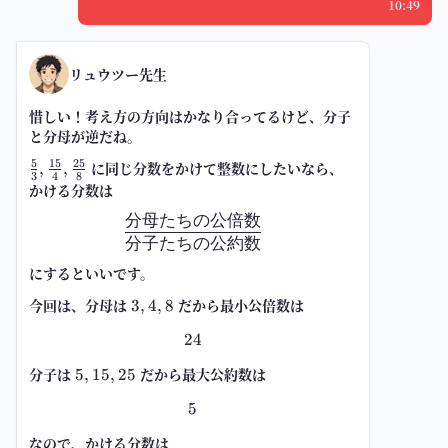
10:49
リュウツー先生
惜しい！考え方の方向はかなり合ってるけど、
分子
と分母が逆
だね。
5
15
25
\frac{5}
に同じ分数をかけて整数にしたいなら、
,
,
3
4
8
{3},\frac{15}
かける分数は
{4},\frac{25}
分母たちの公倍数
\ \frac{\text{分母たちの公倍数
{8}
分子たちの公約数
にするといいです。
今回は、分母は
3,4,8
だから最小公倍数は
3
,
4
,
8
24
\ 24 \
分子は
5,15,25
だから最大公約数は
5
,
15
,
25
5
\ 5 \
なので、かける分数は