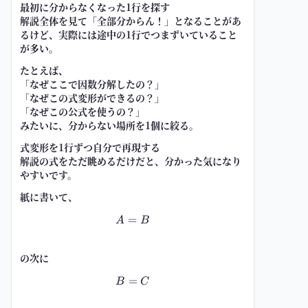
最初に分からなくなった1行を探す
解説全体を見て「全部分からん！」となることがあ
るけど、実際には途中の1行でつまずいていること
が多い。
たとえば、
「なぜここで因数分解したの？」
「なぜこの式変形ができるの？」
「なぜこの公式を使うの？」
みたいに、分からない場所を1個に絞る。
式変形を1行ずつ自分で再現する
解説の式をただ眺めるだけだと、分かった気になり
やすいです。
紙に書いて、
=
\ A=B \
A
B
の次に
=
\ B=C \
B
C