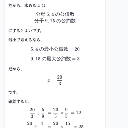
だから、求める
x
は
x
分母
5
,
4
の公倍数
\ \frac{\text{分母 }5,4\text
分子
9
,
15
の公約数
にするとよいです。
最小で考えるなら、
5
,
4
の最小公倍数
\ 5,4\text{ の最小公倍数}=20 \
=
20
9
,
15
の最大公約数
\ 9,15\text{ の最大公約数}=3 \
=
3
だから、
20
\ x=\frac{20}{3} \
=
x
3
です。
確認すると、
20
5
20
9
\ \frac{20}{3}\div\frac{5}{9} \
÷
=
×
=
12
3
9
3
5
20
4
20
15
\ \frac{20}{3}\div\frac{4}{15} 
÷
=
×
=
25