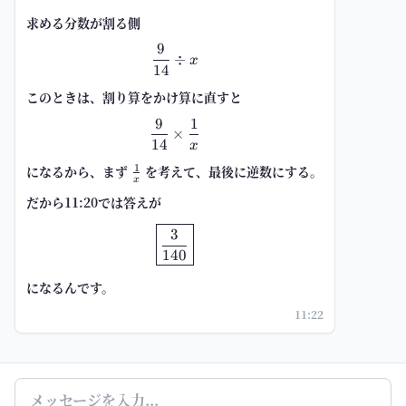
求める分数が割る側
9
\frac{9}{14}\div x
÷
x
14
このときは、割り算をかけ算に直すと
9
1
\frac{9}{14}\times \frac{1}{x}
×
14
x
1
になるから、まず
\frac{1}
を考えて、最後に逆数にする。
x
{x}
だから11:20では答えが
\boxed{\frac{3}{140}}
3
140
になるんです。
11:22