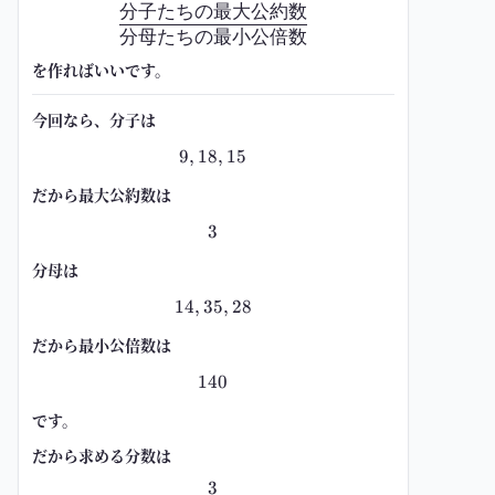
分子たちの最大公約数
\frac{\text{分子たちの最大公
分母たちの最小公倍数
を作ればいいです。
今回なら、分子は
9
,
18
9,18,15
,
15
だから最大公約数は
3
3
分母は
14
,
35
14,35,28
,
28
だから最小公倍数は
140
140
です。
だから求める分数は
3
\frac{3}{140}