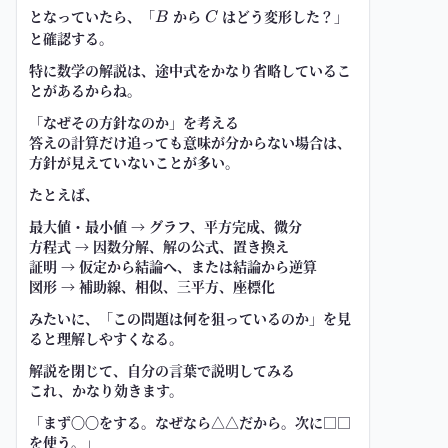
となっていたら、「
B
から
C
はどう変形した？」
B
C
と確認する。
特に数学の解説は、途中式をかなり省略しているこ
とがあるからね。
「なぜその方針なのか」を考える
答えの計算だけ追っても意味が分からない場合は、
方針が見えていないことが多い。
たとえば、
最大値・最小値 → グラフ、平方完成、微分
方程式 → 因数分解、解の公式、置き換え
証明 → 仮定から結論へ、または結論から逆算
図形 → 補助線、相似、三平方、座標化
みたいに、「この問題は何を狙っているのか」を見
ると理解しやすくなる。
解説を閉じて、自分の言葉で説明してみる
これ、かなり効きます。
「まず〇〇をする。なぜなら△△だから。次に□□
を使う。」