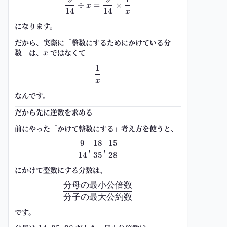
\frac{9}{14}\div x=\frac{9}{14
÷
=
×
x
14
14
x
になります。
だから、実際に「整数にするためにかけている分
数」は、
x
ではなくて
x
1
\frac{1}{x}
x
なんです。
だから先に逆数を求める
前にやった「かけて整数にする」考え方を使うと、
9
18
15
\frac{9}{14},\frac{18}{35},\fr
,
,
14
35
28
にかけて整数にする分数は、
分母の最小公倍数
\frac{\text{分母の最小公倍数}
分子の最大公約数
です。