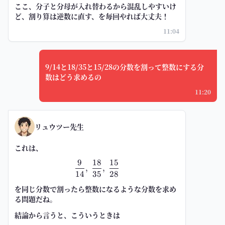
ここ、分子と分母が入れ替わるから混乱しやすいけ
ど、割り算は逆数に直す、を毎回やれば大丈夫！
11:04
9/14と18/35と15/28の分数を割って整数にする分
数はどう求めるの
11:20
リュウツー先生
これは、
9
18
15
\frac{9}{14},\ \frac{18}{35},\ 
,
,
14
35
28
を
同じ分数で割ったら整数になる
ような分数を求め
る問題だね。
結論から言うと、こういうときは