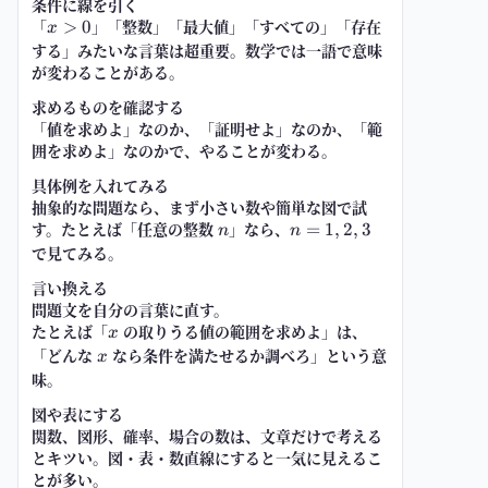
条件に線を引く
「
x>0
」「整数」「最大値」「すべての」「存在
>
0
x
する」みたいな言葉は超重要。数学では一語で意味
が変わることがある。
求めるものを確認する
「値を求めよ」なのか、「証明せよ」なのか、「範
囲を求めよ」なのかで、やることが変わる。
具体例を入れてみる
抽象的な問題なら、まず小さい数や簡単な図で試
す。たとえば「任意の整数
n
」なら、
n=1,2,3
=
1
,
2
,
3
n
n
で見てみる。
言い換える
問題文を自分の言葉に直す。
たとえば「
x
の取りうる値の範囲を求めよ」は、
x
「どんな
x
なら条件を満たせるか調べろ」という意
x
味。
図や表にする
関数、図形、確率、場合の数は、文章だけで考える
とキツい。図・表・数直線にすると一気に見えるこ
とが多い。