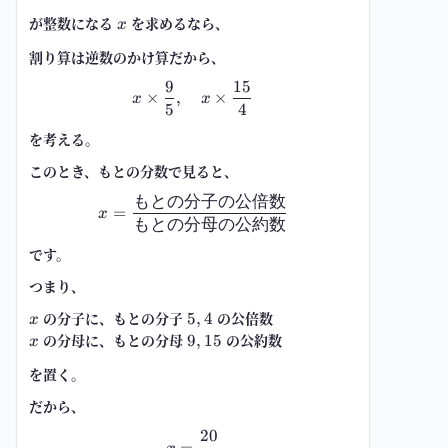
が整数になる
x
を求めるなら、
x
割り算は逆数のかけ算だから、
9
15
x\times \frac{9}{5},\quad x\tim
×
,
×
x
x
5
4
を考える。
このとき、もとの分数で見ると、
もとの分子の公倍数
x=\frac{\text{もとの分子の公
=
x
もとの分母の公約数
です。
つまり、
x
の
分子
に、もとの分子
5,4
の公倍数
5
,
4
x
x
の
分母
に、もとの分母
9,15
の公約数
9
,
15
x
を置く。
だから、
20
x=\frac{20}{3}
=