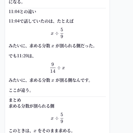
になる。
11:04との違い
11:04で話していたのは、たとえば
5
x\div \frac{5}{9}
÷
x
9
みたいに、
求める分数
x
が割られる側
だった。
x
でも11:20は、
9
\frac{9}{14}\div x
÷
x
14
みたいに、
求める分数
x
が割る側
なんです。
x
ここが違う。
まとめ
求める分数が割られる側
5
x\div \frac{5}{9}
÷
x
9
このときは、
x
をそのまま求める。
x