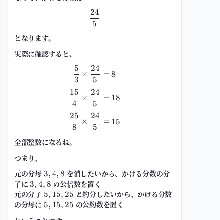
24
\ \frac{24}{5} \
5
となります。
実際に確認すると、
5
24
\ \frac{5}{3}\times \frac{24}{5
×
=
8
3
5
15
24
\ \frac{15}{4}\times \frac{24}
×
=
18
4
5
25
24
\ \frac{25}{8}\times \frac{24}
×
=
15
8
5
全部整数になるね。
つまり、
元の分母
3,4,8
を消したいから、
かける分数の分
3
,
4
,
8
子
に
3,4,8
の公倍数を置く
3
,
4
,
8
元の分子
5,15,25
と約分したいから、
かける分数
5
,
15
,
25
の分母
に
5,15,25
の公約数を置く
5
,
15
,
25