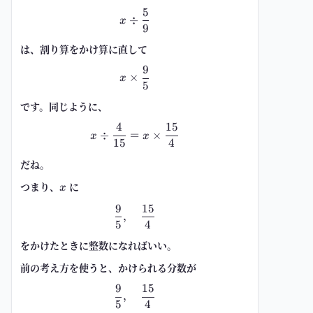
5
\ x \div \frac{5}{9} \
÷
x
9
は、割り算をかけ算に直して
9
\ x \times \frac{9}{5} \
×
x
5
です。同じように、
4
15
\ x \div \frac{4}{15}=x\times \
÷
=
×
x
x
15
4
だね。
つまり、
x
に
x
9
15
\ \frac{9}{5},\quad \frac{15}{4
,
5
4
をかけたときに整数になればいい。
前の考え方を使うと、かけられる分数が
9
15
\ \frac{9}{5},\quad \frac{15}{4
,
5
4