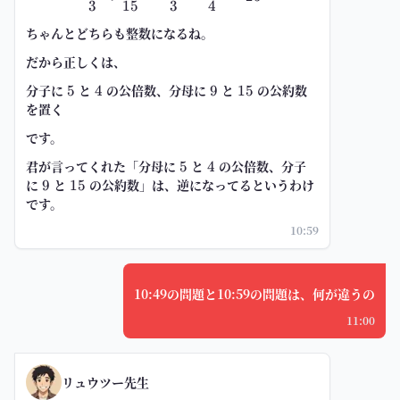
3
15
3
4
ちゃんとどちらも整数になるね。
だから正しくは、
分子に
5
と
4
の公倍数、分母に
9
と
15
の公約数
5
4
9
15
を置く
です。
君が言ってくれた「分母に
5
と
4
の公倍数、分子
5
4
に
9
と
15
の公約数」は、逆になってるというわけ
9
15
です。
10:59
10:49の問題と10:59の問題は、何が違うの
11:00
リュウツー先生