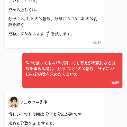
ということです。
だから正しくは、
分子に
3,4,8
の公倍数、分母に
5,15,25
の公約
3
,
4
,
8
5
,
15
,
25
数を置く
24
だね。ワシならまず
\frac{24}
を試します。
5
{5}
10:49
5/9で割っても4/15で割っても答えが整数になる分
数を求める場合、分母に5ど4の公倍数、分子に9と
15の公約数を求めたらよいの
10:59
リュウツー先生
惜しい！でも今回は
分子と分母が逆
です。
求める分数を
x
とすると、
x