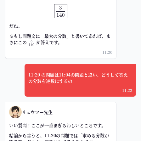
\boxed{\frac{3}{140}}
3
140
だね。
※もし問題文に「最大の分数」と書いてあれば、ま
3
さにこの
\frac{3}
が答えです。
140
{140}
11:20
11:20 の問題は11:04の問題と違い、どうして答え
の分数を逆数にするの
11:22
リュウツー先生
いい質問！ここが一番まぎらわしいところです。
結論から言うと、
11:20の問題では「求める分数が