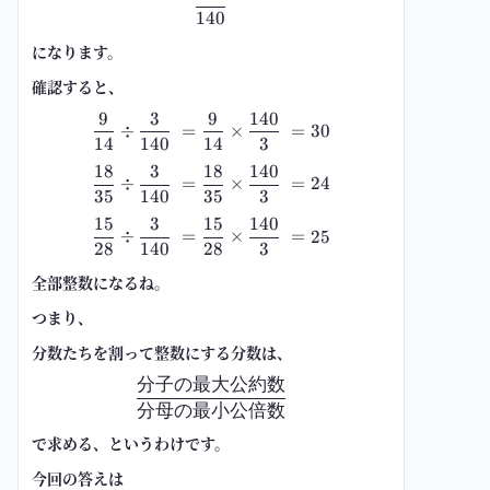
140
になります。
確認すると、
9
3
9
140
\frac{9}{14}\div\frac{3}{140} 
÷
=
×
=
30
14
140
14
3
18
3
18
140
\frac{18}{35}\div\frac{3}{140}
÷
=
×
=
24
35
140
35
3
15
3
15
140
\frac{15}{28}\div\frac{3}{140}
÷
=
×
=
25
28
140
28
3
全部整数になるね。
つまり、
分数たちを割って整数にする分数
は、
分子の最大公約数
\frac{\text{分子の最大公約数}
分母の最小公倍数
で求める、というわけです。
今回の答えは