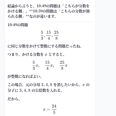
結論から言うと、
10:49の問題は「こちらが分数を
かける側」
、**10:59の問題は「こちらの分数が割
られる側」**なのが違います。
10:49の問題
5
15
25
\frac{5}{3},\frac{15}{4},\frac{
,
,
3
4
8
に
同じ分数をかけて整数にする
問題だったね。
つまり、かける分数を
x
とすると、
x
5
15
25
\frac{5}{3}x,\quad \frac{15}{4
,
,
x
x
x
3
4
8
が整数になればよい。
この場合、元の分母
3,4,8
を消したいから、
x
の
3
,
4
,
8
x
分子
に
3,4,8
の公倍数を入れる。
3
,
4
,
8
だから、
24
x=\frac{24}{5}
=
x
5