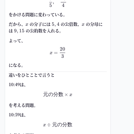
,
5
4
をかける問題に変わっている。
だから、
x
の
分子
には
5,4
の公倍数、
x
の
分母
に
5
,
4
x
x
は
9,15
の公約数を入れる。
9
,
15
よって、
20
x=\frac{20}{3}
=
x
3
になる。
違いをひとことで言うと
10:49は、
元の分数
\text{元の分数}\times x
×
x
を考える問題。
10:59は、
÷
元の分数
x\div\text{元の分数}
x