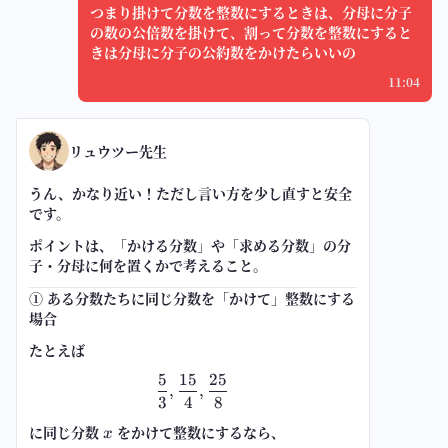
つまり掛けて分数を整数にするときは、分母に分子
の数の公倍数を掛けて、割って分数を整数にすると
きは分母に分子の公約数をかけたらいいの
11:04
リュウツー先生
うん、かなり近い！ただし言い方を少し直すと安全
です。
ポイントは、
「かける分数」や「求める分数」の分
子・分母に何を置くか
で考えること。
① ある分数たちに同じ分数を「かけて」整数にする
場合
たとえば
5
15
25
\frac{5}{3},\frac{15}{4},\frac{
,
,
3
4
8
に同じ分数
x
をかけて整数にするなら、
x