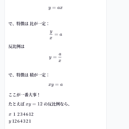
=
y=ax
y
a
x
で、特徴は
比が一定
：
y
\frac{y}{x}=a
=
a
x
反比例は
a
y=\frac{a}{x}
=
y
x
で、特徴は
積が一定
：
=
xy=a
x
y
a
ここが一番大事！
たとえば
xy=12
の反比例なら、
=
12
x
y
x
1
2
3
4
6
12
x
y
12
6
4
3
2
1
y