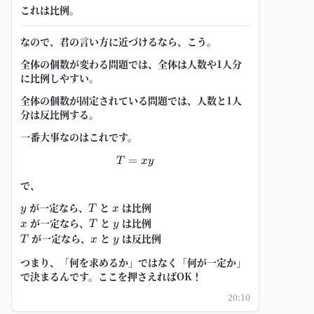
これは比例。
なので、君の言い方に近づけるなら、こう。
全体の個数が変わる問題では、全体は人数や1人分
に比例しやすい。
全体の個数が固定されている問題では、人数と1人
分は反比例する。
一番大事なのはこれです。
=
T=xy
T
x
y
で、
y
が一定なら、
T
と
x
は比例
y
T
x
x
が一定なら、
T
と
y
は比例
x
T
y
T
が一定なら、
x
と
y
は反比例
T
x
y
つまり、
「何を求めるか」ではなく「何が一定か」
で決まる
んです。ここを押さえればOK！
20:10