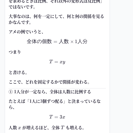
を求めるときは比例、それ以外の変形式は反比例」
ではない
です。
大事なのは、
何を一定にして、何と何の関係を見る
か
なんです。
アメの例でいうと、
全体の個数
=
\text{全体の個数}=\text{人数}\t
人数
×
1
人分
つまり
=
T=xy
T
x
y
と書ける。
ここで、どれを固定するかで関係が変わる。
① 1人分が一定なら、全体は人数に比例する
たとえば「1人に3個ずつ配る」と決まっているな
ら、
=
T=3x
3
T
x
人数
x
が増えるほど、全体
T
も増える。
x
T