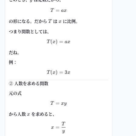
y
=
T=ax
T
a
x
の形になる。だから
T
は
x
に比例
。
T
x
つまり関数としては、
(
)
T(x)=ax
=
T
x
a
x
だね。
例：
(
)
T(x)=3x
=
3
T
x
x
② 人数を求める関数
元の式
=
T=xy
T
x
y
から人数
x
を求めると、
x
T
x=\frac{T}{y}
=
x
y