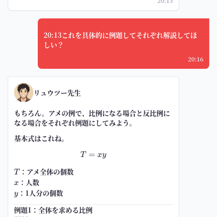
20:13
20:13これを具体的に例題してそれぞれ解説してほ
しい？
20:16
リュウツー先生
もちろん。アメの例で、
比例になる場合
と
反比例に
なる場合
をそれぞれ例題にしてみよう。
基本式はこれね。
=
T=xy
T
x
y
T
：アメ全体の個数
T
x
：人数
x
y
：1人分の個数
y
例題1：全体を求める比例