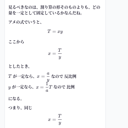
見るべきなのは、割り算の形そのものよりも、
どの
量を一定として固定しているか
なんだね。
アメの式でいうと、
=
T=xy
T
x
y
ここから
T
x=\frac{T}{y}
=
x
y
としたとき、
a
T
x=\dfrac{a}
が一定なら、
なので
反比例
=
T
x
y
{y}
1
y
x=\dfrac{1}
が一定なら、
なので
比例
=
y
x
T
{a}T
a
になる。
つまり、同じ
T
x=\frac{T}{y}
=
x
y