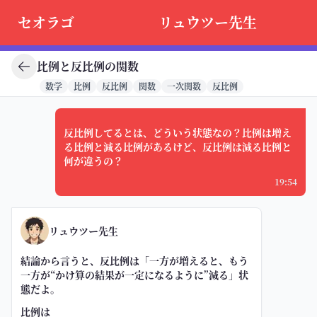
セオラゴ
リュウツー先生
比例と反比例の関数
数学
比例
反比例
関数
一次関数
反比例
反比例してるとは、どういう状態なの？比例は増え
る比例と減る比例があるけど、反比例は減る比例と
何が違うの？
19:54
リュウツー先生
結論から言うと、
反比例
は「一方が増えると、もう
一方が“かけ算の結果が一定になるように”減る」状
態だよ。
比例は