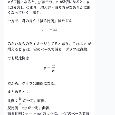
x
が2倍になると、
y
は半分。
x
が3倍になると、
y
x
y
x
y
は3分の1。つまり「増え方・減り方がなめらかに弱
くなっていく」感じ。
一方で、君の言う「減る比例」はたぶん
=
−
y=-ax
y
a
x
みたいなものをイメージしてると思う。これは
x
が
x
増えると
y
は一定のペースで減る。グラフは直線。
y
でも反比例は
a
y=\frac{a}{x}
=
y
x
だから、グラフは曲線になる。
まとめると：
y
\dfrac{y}
比例
：
が一定。直線。
x
{x}
反比例
：
xy
が一定。曲線。
x
y
減る比例
：
y=-
のように、一定のペースで減
=
−
y
a
x