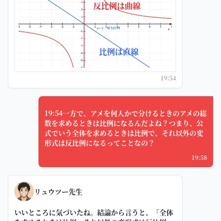
反比例は曲線
比例は直線
19:54
19:54一方で、アメを何人かで分けるときのアメの総
数を求めるときは比例になるんだよね？つまり、公
式でいう全体を求めるときは比例で、それ以外の変
形式は反比例になるってことなの？
19:58
リュウツー先生
いいところに気づいたね。結論から言うと、
「全体