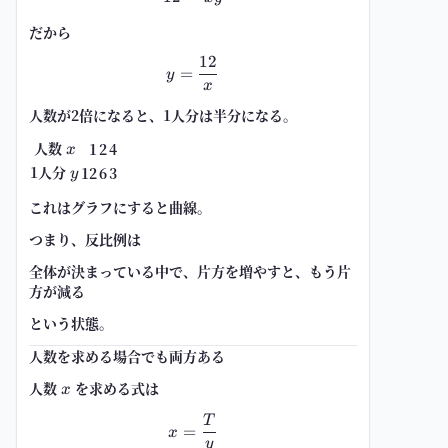
だから
12
y=\frac{12}{x}
=
y
x
人数が2倍になると、1人分は半分になる。
人数
x
1
2
4
x
1人分
y
12
6
3
y
これはグラフにすると
曲線
。
つまり、反比例は
全体が決まっている中で、片方を増やすと、もう片
方が減る
という状態。
人数を求める場合でも両方ある
人数
x
を求める式は
x
T
x=\frac{T}{y}
=
x
y