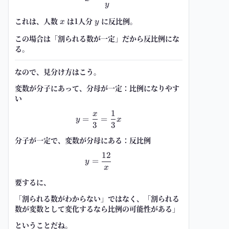
y
これは、
人数
x
は1人分
y
に反比例
。
x
y
この場合は「割られる数が一定」だから反比例にな
る。
なので、見分け方はこう。
変数が分子にあって、分母が一定
：比例になりやす
い
1
x
y=\frac{x}{3}=\frac{1}{3}x
=
=
y
x
3
3
分子が一定で、変数が分母にある
：反比例
12
y=\frac{12}{x}
=
y
x
要するに、
「割られる数がわからない」ではなく、「割られる
数が変数として変化するなら比例の可能性がある」
ということだね。