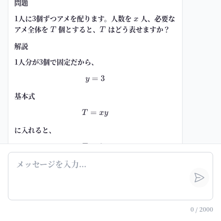
問題
1人に3個ずつアメを配ります。人数を
x
人、必要な
x
アメ全体を
T
個とすると、
T
はどう表せますか？
T
T
解説
1人分が3個で固定だから、
=
y=3
3
y
基本式
=
T=xy
T
x
y
に入れると、
=
T=3x
3
T
x
これは
=
T=ax
T
a
x
の形だから、
比例
です。
0
/
2000
具体例