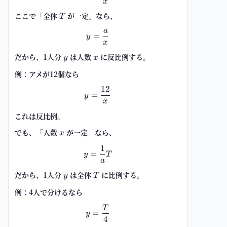
x
ここで「全体
T
が一定」なら、
T
a
y=\frac{a}{x}
=
y
x
だから、
1人分
y
は人数
x
に反比例
する。
y
x
例：アメが12個なら
12
y=\frac{12}{x}
=
y
x
これは反比例。
でも、「人数
x
が一定」なら、
x
1
y=\frac{1}{a}T
=
y
T
a
だから、
1人分
y
は全体
T
に比例
する。
y
T
例：4人で分けるなら
T
y=\frac{T}{4}
=
y
4