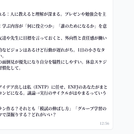
れる：人に教えると理解が深まる。プレゼンや勉強会を主
：学ぶ内容が「何に役立つか」「誰のためになるか」を意
。
友達や先生に目標を言っておくと、外向性と責任感が働い
的なビジョンはあるけど行動が遅れがち。1日の小さなタ
い。
の面倒見が優先になり自分を犠牲にしやすい。休息スケジ
習慣化して。
イデア出しは私（ENTP）に任せ、ENFJのあなたがまと
コンビになる。議論→実行のサイクルがはやまるっていう
ラン作る？それとも「模試の伸ばし方」「グループ学習の
マで深掘りする？どれがいい？
12:56