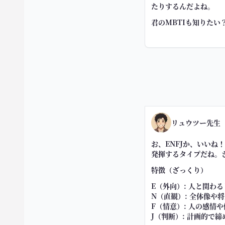
たりするんだよね。
君のMBTIも知りた
リュウツー先生
お、ENFJか、いい
発揮するタイプだね。
特徴（ざっくり）
E（外向）: 人と関わ
N（直観）: 全体像や
F（情意）: 人の感情
J（判断）: 計画的で