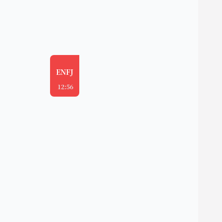
ENFJ
12:56