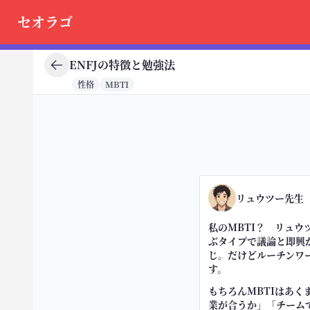
セオラゴ
ENFJの特徴と勉強法
性格
MBTI
リュウツー先生
私のMBTI？ リュウ
ぶタイプで議論と即興
じ。だけどルーチンワ
す。
もちろんMBTIはあ
業が合うか」「チーム