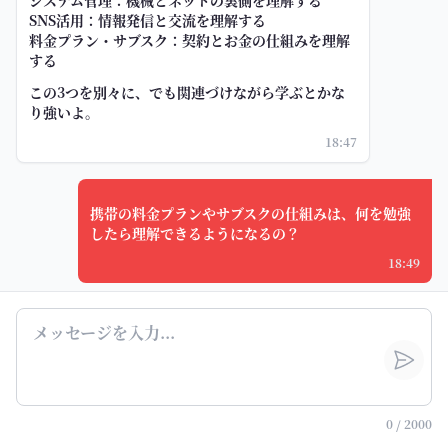
システム管理：機械とネットの裏側を理解する
SNS活用：情報発信と交流を理解する
料金プラン・サブスク：契約とお金の仕組みを理解
する
この3つを別々に、でも関連づけながら学ぶとかな
り強いよ。
18:47
携帯の料金プランやサブスクの仕組みは、何を勉強
したら理解できるようになるの？
18:49
リュウツー先生
結論から言うと、携帯料金プランやサブスクを理解
したいなら、まずは「契約」「料金の内訳」「通信
量」「自動更新」の4つを勉強するといいよ。
0
/
2000
1. 料金の内訳を読む力