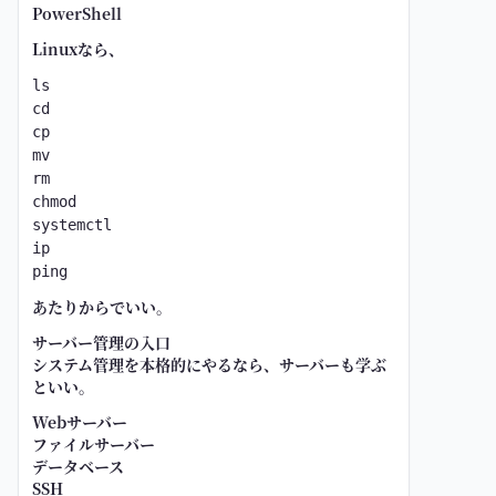
PowerShell
Linuxなら、
ls
cd
cp
mv
rm
chmod
systemctl
ip
ping
あたりからでいい。
サーバー管理の入口
システム管理を本格的にやるなら、サーバーも学ぶ
といい。
Webサーバー
ファイルサーバー
データベース
SSH