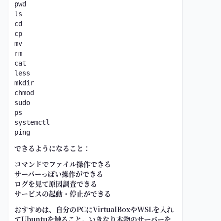
pwd

ls

cd

cp

mv

rm

cat

less

mkdir

chmod

sudo

ps

systemctl

できるようになること：
コマンドでファイル操作できる
サーバーっぽい操作ができる
ログを見て原因調査できる
サービスの起動・停止ができる
おすすめは、自分のPCにVirtualBoxやWSLを入れ
てUbuntuを触ること。いきなり本物のサーバーを