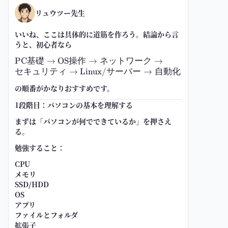
リュウツー先生
いいね、ここは具体的に道筋を作ろう。結論から言
うと、初心者なら
\text{PC基
PC
基礎
→
OS
操作
→
ネットワーク
→
礎} \to
セキュリティ
→
Linux/
サーバー
→
自動化
\text{OS操
の順番がかなりおすすめです。
作} \to
\text{ネット
1段階目：パソコンの基本を理解する
ワーク} \to
まずは「パソコンが何でできているか」を押さえ
\text{セキュ
る。
リティ} \to
\text{Linux/
勉強すること：
サーバー}
\to \text{自
CPU
動化}
メモリ
SSD/HDD
OS
アプリ
ファイルとフォルダ
拡張子