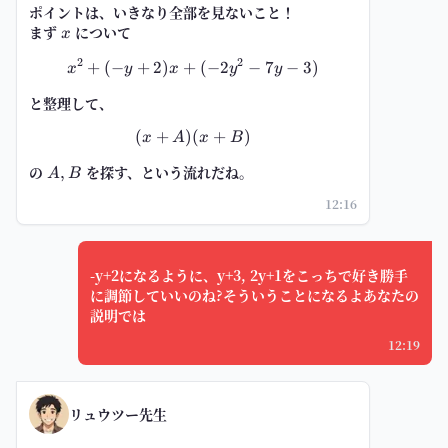
ポイントは、いきなり全部を見ないこと！
まず
x
について
x
2
2
+
(
−
+
2
)
+
x^2+(-y+2)x+(-2y^2-7y-3)
(
−
2
−
7
−
3
)
x
y
x
y
y
と整理して、
(
+
)
(
(x+A)(x+B)
+
)
x
A
x
B
の
A,B
を探す、という流れだね。
,
A
B
12:16
-y+2になるように、y+3, 2y+1をこっちで好き勝手
に調節していいのね?そういうことになるよあなたの
説明では
12:19
リュウツー先生