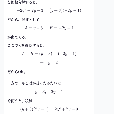
を因数分解すると、
2
−
2
−
7
−
3
=
-2y^2-7y-3=(y+3)(-2y-1)
(
+
3
)
(
−
2
−
1
)
y
y
y
y
だから、候補として
=
+
3
,
A=y+3,\quad B=-2y-1
=
−
2
−
1
A
y
B
y
が出てくる。
ここで和を確認すると、
+
=
(
+
3
A+B=(y+3)+(-2y-1)
)
+
(
−
2
−
1
)
A
B
y
y
=
−
=-y+2
+
2
y
だからOK。
一方で、もし君が言ったみたいに
+
3
,
y+3,\quad 2y+1
2
+
1
y
y
を使うと、積は
2
(
+
3
)
(
2
+
1
)
(y+3)(2y+1)=2y^2+7y+3
=
2
+
7
+
3
y
y
y
y