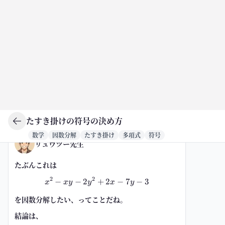
セオラゴ
リュウツー先生
たすき掛けの符号の決め方
数学
因数分解
たすき掛け
多項式
符号
x2条-xy-2y2条+2x-7y-3
12:15
リュウツー先生
たぶんこれは
2
2
−
−
2
x^2-xy-2y^2+2x-7y-3
+
2
−
7
−
3
x
x
y
y
x
y
を因数分解したい、ってことだね。
結論は、