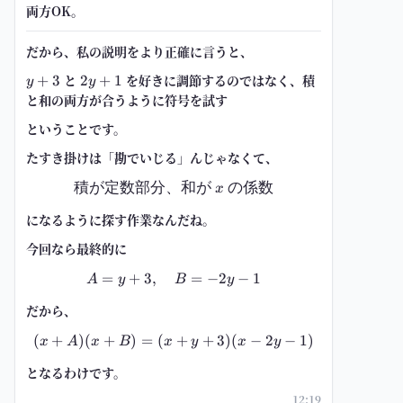
両方OK。
だから、私の説明をより正確に言うと、
y+3
と
2y+1
を好きに調節するのではなく、積
+
3
2
+
1
y
y
と和の両方が合うように符号を試す
ということです。
たすき掛けは「勘でいじる」んじゃなくて、
積が定数部分、和が
\text{積が定数部分、和が }x\te
の係数
x
になるように探す作業なんだね。
今回なら最終的に
=
+
3
,
A=y+3,\quad B=-2y-1
=
−
2
−
1
A
y
B
y
だから、
(
+
)
(
+
)
=
(
(x+A)(x+B)=(x+y+3)(x-2y-1)
+
+
3
)
(
−
2
−
1
)
x
A
x
B
x
y
x
y
となるわけです。
12:19