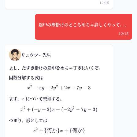
12:15
途中の襷掛けのところめちゃ詳しくやって。、
12:15
リュウツー先生
よし、たすき掛けの途中をめちゃ丁寧にいくぞ。
因数分解する式は
2
2
−
−
2
x^2-xy-2y^2+2x-7y-3
+
2
−
7
−
3
x
x
y
y
x
y
まず、
x
について整理する。
x
2
2
+
(
−
+
2
)
+
x^2+(-y+2)x+(-2y^2-7y-3)
(
−
2
−
7
−
3
)
x
y
x
y
y
つまり、形としては
2
+
{
何か
}
x^2+\{\text{何か}\}x+\{\tex
+
{
何か
}
x
x