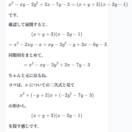
2
2
−
−
2
+
2
−
7
x^2-xy-2y^2+2x-7y-3=(x+y+3)(x
−
3
=
(
+
+
3
)
(
−
2
−
1
)
x
x
y
y
x
y
x
y
x
y
です。
確認して展開すると、
(
+
+
3
)
(
(x+y+3)(x-2y-1)
−
2
−
1
)
x
y
x
y
2
2
=
−
2
−
+
−
=x^2-2xy-x+xy-2y^2-y+3x-6y-3
2
−
+
3
−
6
−
3
x
x
y
x
x
y
y
y
x
y
同類項をまとめて、
2
2
=
−
−
2
=x^2-xy-2y^2+2x-7y-3
+
2
−
7
−
3
x
x
y
y
x
y
ちゃんと元に戻るね。
コツは、
x
についての二次式と見て
x
2
2
+
(
−
+
2
)
+
x^2+(-y+2)x+(-2y^2-7y-3)
(
−
2
−
7
−
3
)
x
y
x
y
y
の形から、
(
+
+
3
)
(
(x+y+3)(x-2y-1)
−
2
−
1
)
x
y
x
y
を探す感じです。