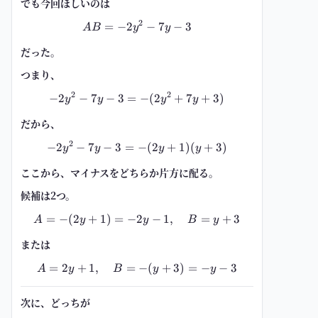
でも今回ほしいのは
2
=
−
2
AB=-2y^2-7y-3
−
7
−
3
A
B
y
y
だった。
つまり、
2
2
−
2
−
7
−
3
=
-2y^2-7y-3=-(2y^2+7y+3)
−
(
2
+
7
+
3
)
y
y
y
y
だから、
2
−
2
−
7
−
3
=
-2y^2-7y-3=-(2y+1)(y+3)
−
(
2
+
1
)
(
+
3
)
y
y
y
y
ここから、マイナスをどちらか片方に配る。
候補は2つ。
=
−
(
2
+
1
)
=
−
2
A=-(2y+1)=-2y-1,\quad B=y+3
−
1
,
=
+
3
A
y
y
B
y
または
=
2
+
1
,
=
A=2y+1,\quad B=-(y+3)=-y-3
−
(
+
3
)
=
−
−
3
A
y
B
y
y
次に、どっちが