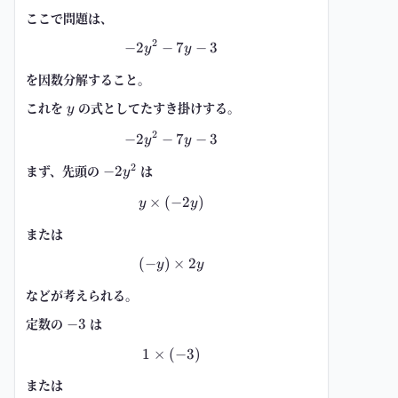
ここで問題は、
2
−
2
−
-2y^2-7y-3
7
−
3
y
y
を因数分解すること。
これを
y
の式としてたすき掛けする。
y
2
−
2
−
-2y^2-7y-3
7
−
3
y
y
2
まず、先頭の
-2y^2
は
−
2
y
×
(
−
y \times (-2y)
2
)
y
y
または
(
−
)
(-y)\times 2y
×
2
y
y
などが考えられる。
定数の
-3
は
−
3
1
×
(
1\times (-3)
−
3
)
または