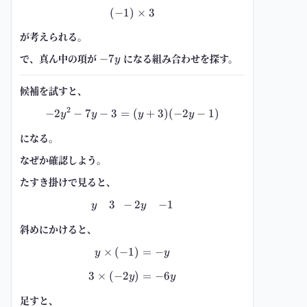
(
−
1
)
(-1)\times 3
×
3
が考えられる。
で、真ん中の項が
-7y
になる組み合わせを探す。
−
7
y
候補を試すと、
2
−
2
−
7
−
3
=
-2y^2-7y-3=(y+3)(-2y-1)
(
+
3
)
(
−
2
−
1
)
y
y
y
y
になる。
なぜか確認しよう。
たすき掛けで見ると、
3
−
2
−
1
\begin{array}{cc} \ y & 3\ \ -2y
y
y
斜めにかけると、
×
(
−
1
y\times(-1)=-y
)
=
−
y
y
3
×
(
−
2
3\times(-2y)=-6y
)
=
−
6
y
y
足すと、