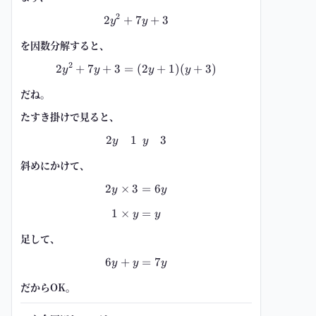
2
2
+
7
2y^2+7y+3
+
3
y
y
を因数分解すると、
2
2
+
7
+
3
=
2y^2+7y+3=(2y+1)(y+3)
(
2
+
1
)
(
+
3
)
y
y
y
y
だね。
たすき掛けで見ると、
2
1
3
\begin{array}{cc} \ 2y & 1\ \ y 
y
y
斜めにかけて、
2
×
3
2y\times3=6y
=
6
y
y
1
×
1\times y=y
=
y
y
足して、
6
+
6y+y=7y
=
7
y
y
y
だからOK。