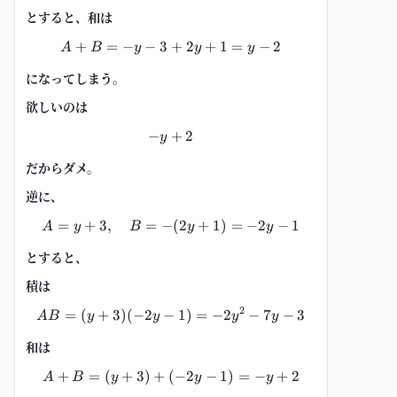
とすると、和は
+
=
−
−
3
A+B=-y-3+2y+1=y-2
+
2
+
1
=
−
2
A
B
y
y
y
になってしまう。
欲しいのは
−
+
-y+2
2
y
だからダメ。
逆に、
=
+
3
,
=
−
A=y+3,\quad B=-(2y+1)=-2y-1
(
2
+
1
)
=
−
2
−
1
A
y
B
y
y
とすると、
積は
2
=
(
+
3
)
(
−
2
−
AB=(y+3)(-2y-1)=-2y^2-7y-3
1
)
=
−
2
−
7
−
3
A
B
y
y
y
y
和は
+
=
(
+
3
)
+
(
A+B=(y+3)+(-2y-1)=-y+2
−
2
−
1
)
=
−
+
2
A
B
y
y
y