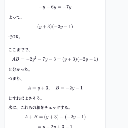
−
−
6
-y-6y=-7y
=
−
7
y
y
y
よって、
(
+
3
)
(
−
(y+3)(-2y-1)
2
−
1
)
y
y
でOK。
ここまでで、
2
=
−
2
−
7
−
3
AB=-2y^2-7y-3=(y+3)(-2y-1)
=
(
+
3
)
(
−
2
−
1
)
A
B
y
y
y
y
と分かった。
つまり、
=
+
3
,
A=y+3,\quad B=-2y-1
=
−
2
−
1
A
y
B
y
とすればよさそう。
次に、これらの和をチェックする。
+
=
(
+
3
A+B=(y+3)+(-2y-1)
)
+
(
−
2
−
1
)
A
B
y
y
=
−
2
=y-2y+3-1
+
3
−
1
y
y