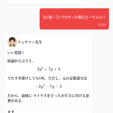
2y2条＋7y+3でやった場合どーすんの？
12:21
リュウツー先生
いい質問！
結論から言うと、
2
2
+
7
2y^2+7y+3
+
3
y
y
でたすき掛けしてもOK。ただし、元の定数部分は
2
−
2
−
-2y^2-7y-3
7
−
3
y
y
だから、最後に
マイナスをどっちか片方に付ける必
要がある
。
まず、