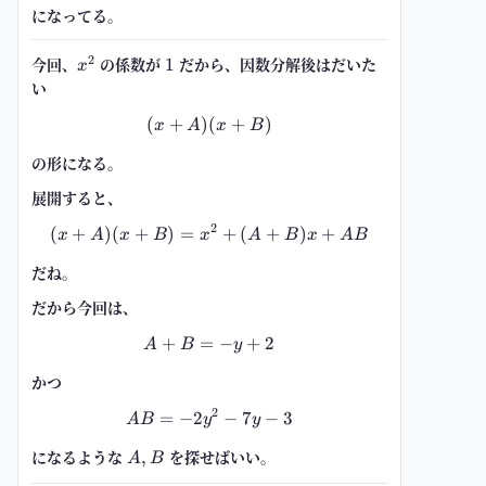
になってる。
2
今回、
x^2
の係数が
1
だから、因数分解後はだいた
1
x
い
(
+
)
(
(x+A)(x+B)
+
)
x
A
x
B
の形になる。
展開すると、
2
(
+
)
(
+
)
=
(x+A)(x+B)=x^2+(A+B)x+AB
+
(
+
)
+
x
A
x
B
x
A
B
x
A
B
だね。
だから今回は、
+
=
A+B=-y+2
−
+
2
A
B
y
かつ
2
=
−
2
AB=-2y^2-7y-3
−
7
−
3
A
B
y
y
になるような
A,B
を探せばいい。
,
A
B