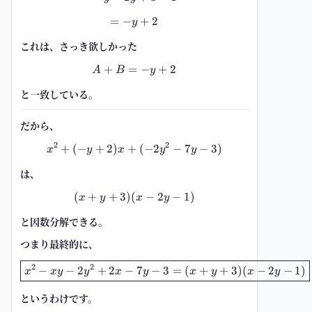
=
−
=-y+2
+
2
y
これは、さっき欲しかった
+
=
A+B=-y+2
−
+
2
A
B
y
と一致している。
だから、
2
2
+
(
−
+
2
)
+
x^2+(-y+2)x+(-2y^2-7y-3)
(
−
2
−
7
−
3
)
x
y
x
y
y
は、
(
+
+
3
)
(
(x+y+3)(x-2y-1)
−
2
−
1
)
x
y
x
y
と因数分解できる。
つまり最終的に、
\boxed{x^2-xy-2y^2+2x-7y-3=(x
2
2
−
−
2
+
2
−
7
−
3
=
(
+
+
3
)
(
−
2
−
1
)
x
x
y
y
x
y
x
y
x
y
というわけです。