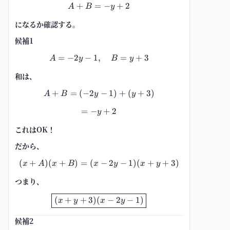
+
=
A+B=-y+2
−
+
2
A
B
y
になるか確認する。
候補1
=
−
2
−
1
,
A=-2y-1,\quad B=y+3
=
+
3
A
y
B
y
和は、
+
=
(
−
2
A+B=(-2y-1)+(y+3)
−
1
)
+
(
+
3
)
A
B
y
y
=
−
=-y+2
+
2
y
これはOK！
だから、
(
+
)
(
+
)
=
(
(x+A)(x+B)=(x-2y-1)(x+y+3)
−
2
−
1
)
(
+
+
3
)
x
A
x
B
x
y
x
y
つまり、
\boxed{(x+y+3)(x-2y-1)}
(
+
+
3
)
(
−
2
−
1
)
x
y
x
y
候補2