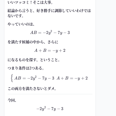
いいツッコミ！そこは大事。
結論から言うと、
好き勝手に調節していいわけでは
ない
です。
やっていいのは、
2
=
−
2
AB=-2y^2-7y-3
−
7
−
3
A
B
y
y
を満たす候補の中から、さらに
+
=
A+B=-y+2
−
+
2
A
B
y
になるものを探す、ということ。
つまり条件は2つある。
{
\begin{cases} \ AB=-2y^2-7y-3\
2
=
−
2
−
7
−
3
+
=
−
+
2
A
B
y
y
A
B
y
この両方を満たさないとダメ。
今回、
2
−
2
−
-2y^2-7y-3
7
−
3
y
y