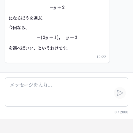
−
+
-y+2
2
y
になるほうを選ぶ。
今回なら、
−
(
2
+
1
)
-(2y+1),\quad y+3
,
+
3
y
y
を選べばいい、というわけです。
12:22
0
/
2000