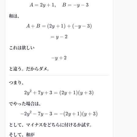
=
2
+
1
,
A=2y+1,\quad B=-y-3
=
−
−
3
A
y
B
y
和は、
+
=
(
2
+
A+B=(2y+1)+(-y-3)
1
)
+
(
−
−
3
)
A
B
y
y
=
=y-2
−
2
y
これは欲しい
−
+
-y+2
2
y
と違う。だからダメ。
つまり、
2
2
+
7
+
3
=
2y^2+7y+3=(2y+1)(y+3)
(
2
+
1
)
(
+
3
)
y
y
y
y
でやった場合は、
2
−
2
−
7
−
3
=
-2y^2-7y-3=-(2y+1)(y+3)
−
(
2
+
1
)
(
+
3
)
y
y
y
y
として、マイナスをどちらに付けるか試す。
そして、和が