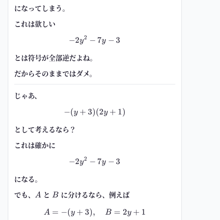
になってしまう。
これは欲しい
2
−
2
−
-2y^2-7y-3
7
−
3
y
y
とは符号が全部逆だよね。
だからそのままではダメ。
じゃあ、
−
(
+
3
)
-(y+3)(2y+1)
(
2
+
1
)
y
y
として考えるなら？
これは確かに
2
−
2
−
-2y^2-7y-3
7
−
3
y
y
になる。
でも、
A
と
B
に分けるなら、例えば
A
B
=
−
(
+
3
)
,
A=-(y+3),\quad B=2y+1
=
2
+
1
A
y
B
y