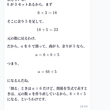
6
が
3
セットあるから、まず
6
3
6
×
3
6\times 3=18
=
18
そこに余り
5
を足して、
5
18
+
5
18+5=23
=
23
元の数に戻るわけ。
だから、
a
を
6
で割って、商が
b
、余りが
5
なら、
6
5
a
b
=
6
×
a=6\times b+5
+
5
a
b
つまり、
=
6
a=6b+5
+
5
a
b
になるんだね。
「割る」ときは
a\div
だけど、
関係を等式で表すと
÷
6
a
6
きは、元の数
a
を作り直している
から、
6\times
6
×
+
5
a
b
b+5
になる、というわけです。
18:09