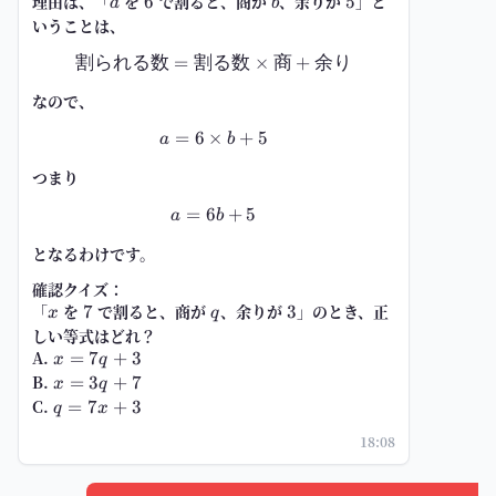
理由は、「
a
を
6
で割ると、商が
b
、余りが
5
」と
6
5
a
b
いうことは、
割られる数
=
割る数
割られる数 = 割る数 \times 商 +
×
商
+
余り
なので、
=
6
×
a=6\times b+5
+
5
a
b
つまり
=
6
a=6b+5
+
5
a
b
となるわけです。
確認クイズ：
「
x
を
7
で割ると、商が
q
、余りが
3
」のとき、正
7
3
x
q
しい等式はどれ？
A.
x=7q+3
=
7
+
3
x
q
B.
x=3q+7
=
3
+
7
x
q
C.
q=7x+3
=
7
+
3
q
x
18:08