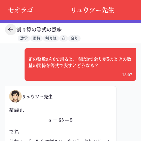
セオラゴ
リュウツー先生
割り算の等式の意味
数学
整数
割り算
商
余り
正の整数aを6で割ると、商はbで余りが5のときの数
量の関係を等式で表すとどうなる？
18:07
リュウツー先生
結論は、
=
6
a=6b+5
+
5
a
b
です。