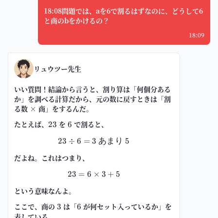
18:08問題では、aを6で割るはずなのに、どうして6
と商のbをかけるの？
18:09
リュウツー先生
いい質問！結論から言うと、
割り算は「何個分ある
か」を調べる計算だから、元の数に戻すときは「割
る数 × 商」をする
んだ。
たとえば、
23
を
6
で割ると、
23
6
23
÷
6
=
3
23 \div 6 = 3\ \text{あまり}\ 5
あまり
5
だよね。これはつまり、
23
=
6
×
23 = 6\times 3 + 5
3
+
5
という意味なんよ。
ここで、商の
3
は「
6
が何セット入っているか」を
3
6
表している。