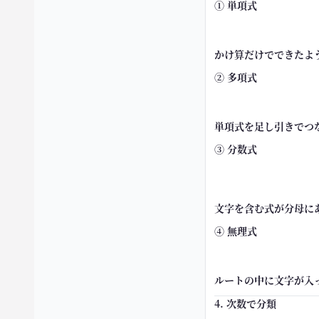
① 単項式
かけ算だけでできたよ
② 多項式
単項式を足し引きでつ
③ 分数式
文字を含む式が分母に
④ 無理式
ルートの中に文字が入
4. 次数で分類