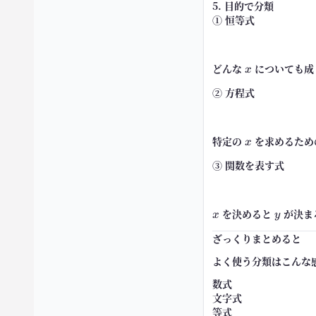
5. 目的で分類
① 恒等式
どんな
x
についても成
x
② 方程式
特定の
x
を求めるため
x
③ 関数を表す式
x
を決めると
y
が決ま
x
y
ざっくりまとめると
よく使う分類はこんな
数式
文字式
等式