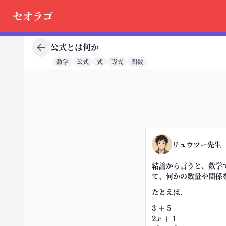
セオラゴ
公式とは何か
数学
公式
式
等式
関数
リュウツー先生
結論から言うと、数学
て、何かの数量や関係
たとえば、
3+5
3
+
5
2x+1
2
+
1
x