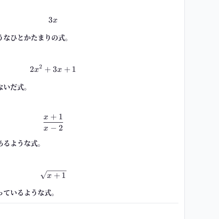
3
3x
x
うなひとかたまりの式。
2
2
+
3
2x^2+3x+1
+
1
x
x
ないだ式。
+
1
x
\frac{x+1}{x-2}
−
2
x
あるような式。
\sqrt{x+1}
+
1
x
っているような式。