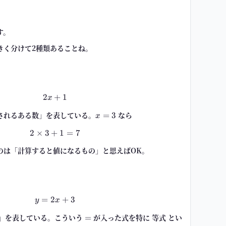
す。
きく分けて2種類あることね。
2
+
2x+1
1
x
されるある数」を表している。
x=3
なら
=
3
x
2
×
3
+
2\times 3+1=7
1
=
7
のは「計算すると値になるもの」と思えばOK。
=
2
y=2x+3
+
3
y
x
」を表している。こういう
=
が入った式を特に
等式
とい
=