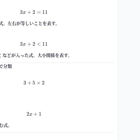
3
+
2
3x+2=11
=
11
x
式。左右が等しいことを表す。
3
+
2
3x+2<11
<
11
x
≧
,\geqq
などが入った式。大小関係を表す。
かで分類
3
+
5
3+5\times 2
×
2
。
2
+
2x+1
1
x
む式。