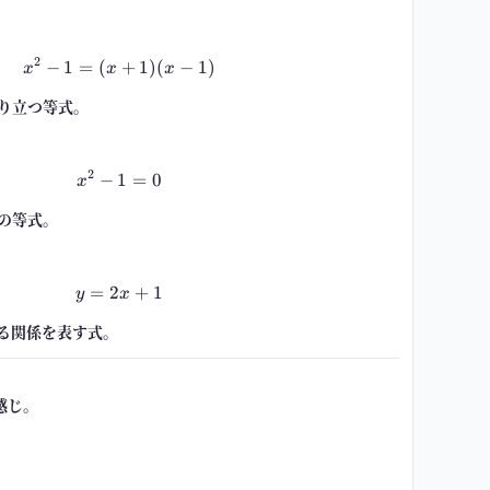
2
−
1
=
(
x^2-1=(x+1)(x-1)
+
1
)
(
−
1
)
x
x
x
り立つ等式。
2
−
1
x^2-1=0
=
0
x
の等式。
=
2
y=2x+1
+
1
y
x
る関係を表す式。
感じ。