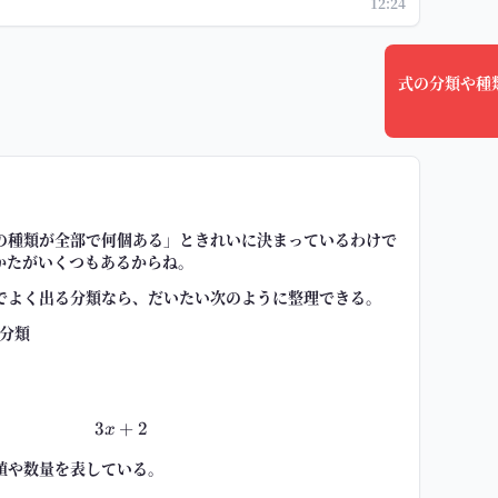
12:24
式の分類や種
の種類が全部で何個ある」ときれいに決まっているわけで
かたがいくつもあるからね。
でよく出る分類なら、だいたい次のように整理できる。
分類
3
+
3x+2
2
x
値や数量を表している。