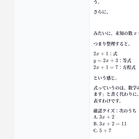
う。
さらに、
みたいに、未知の数
x
x
つまり整理すると、
2x+1
：式
2
+
1
x
y=2x+3
：等式
=
2
+
3
y
x
2x+1=7
：方程式
2
+
1
=
7
x
という感じ。
式っていうのは、数学
ます」と書く代わりに
表すわけです。
確認クイズ：次のうち
A.
3x+2
3
+
2
x
B.
3x+2=11
3
+
2
=
11
x
C.
5+7
5
+
7