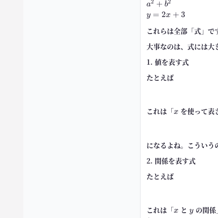
2
2
a^2+b^2
+
a
b
y=2x+3
=
2
+
3
y
x
これらは全部「式」で
大事なのは、式には大
1. 値を表す式
たとえば
これは「
x
を使って表
x
になるよね。こういう
2. 関係を表す式
たとえば
これは「
x
と
y
の関係
x
y