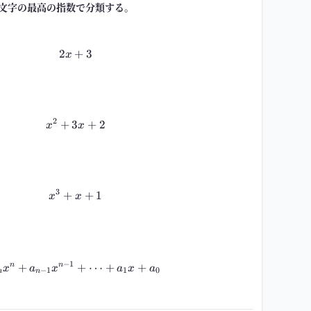
文字の最高の指数で分類する。
2
+
2x+3
3
x
2
+
3
x^2+3x+2
+
2
x
x
3
+
x^3+x+1
+
1
x
x
−
1
+
a_nx^n+a_{n-1}x^{n-1}+\cdots+a_1x+a_0
+
⋯
+
+
n
n
x
a
x
a
x
a
−
1
1
0
n
n