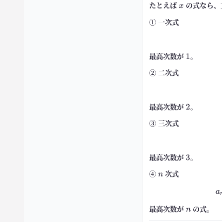
たとえば
x
の式なら、
x
① 一次式
最高次数が
1
。
1
② 二次式
最高次数が
2
。
2
③ 三次式
最高次数が
3
。
3
④
n
次式
n
a
最高次数が
n
の式。
n