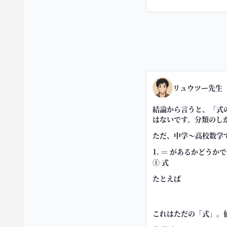
リュウツー先生
結論から言うと、「式
はないです。分類のし
ただ、中学〜高校数学
1.
=
があるかどうかで
=
① 式
たとえば
これはただの「式」。