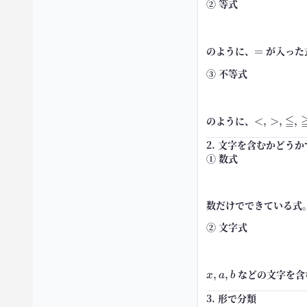
② 等式
のように、
=
が入った
=
③ 不等式
≦
のように、
<,>,\leqq
<
,
>
,
,
2. 文字を含むかどう
① 数式
数だけでできている式
② 文字式
x,a,b
などの文字を含
,
,
x
a
b
3. 形で分類