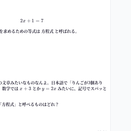
2
+
1
2x+1=7
=
7
x
を求めるための等式は
方程式
と呼ばれる。
の文章みたいなものなんよ。日本語で「りんごが3個あり
、数学では
x+3
とか
y=2x
みたいに、記号でスパッと
+
3
=
2
x
y
x
「方程式」と呼べるものはどれ？